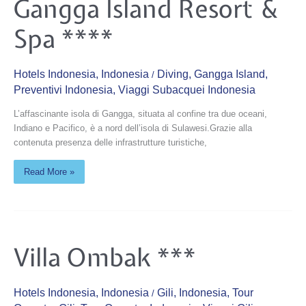
Gangga Island Resort &
Island
Resort
&
Spa ****
Spa
****
Hotels Indonesia
,
Indonesia
Diving
,
Gangga Island
,
/
Preventivi Indonesia
,
Viaggi Subacquei Indonesia
L’affascinante isola di Gangga, situata al confine tra due oceani,
Indiano e Pacifico, è a nord dell’isola di Sulawesi.Grazie alla
contenuta presenza delle infrastrutture turistiche,
Read More »
Villa
Villa Ombak ***
Ombak
***
Hotels Indonesia
,
Indonesia
Gili
,
Indonesia
,
Tour
/