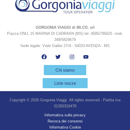
GORGONIA VIAGGI di MI.CO. srl
Piazza ONU, 15 MARINA DI CARRARA (MS) tel. 0585/785625 mob.
349/5829679
Sede legale: Viale Galilei 27/A - 54033 AVENZA - MS
Chi siamo
Liste nozze
Copyright © 2026 Gorgonia Viaggi All rights reserved - Partita Iva
01350310478
Informativa sulla privacy
Revoca dei consensi
Informativa Cookie