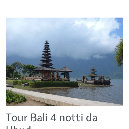
Tour
Tour Bali 4 notti da
Bali
4
notti
da