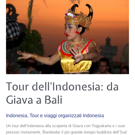
Tour
Tour dell’Indonesia: da
dell’Indonesia:
da
Giava
Giava a Bali
a
Bali
Indonesia
,
Tour e viaggi organizzati Indonesia
Un tour dell’Indonesia alla scoperta di Giava con Yogyakarta e i suoi
preziosi monumenti, Borobodur il più grande tempio buddista dell’Sud