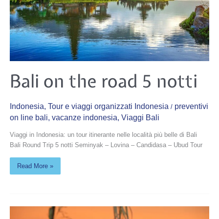
Bali
Bali on the road 5 notti
on
the
road
5
notti
Indonesia
,
Tour e viaggi organizzati Indonesia
preventivi
/
on line bali
,
vacanze indonesia
,
Viaggi Bali
Viaggi in Indonesia: un tour itinerante nelle località più belle di Bali
Bali Round Trip 5 notti Seminyak – Lovina – Candidasa – Ubud Tour
Read More »