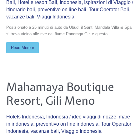
Bali
,
Hotel e resort Bali
,
Indonesia
,
Ispirazioni di Viaggio
/
itinerario bali
,
preventivo on line bali
,
Tour Operator Bali
,
vacanze bali
,
Viaggi Indonesia
Posizionato a 25 minuti di auto da Ubud, il Santi Mandala Villa & Spa
si trova vicino alle rive del fiume Panaraga Giri e questo
Read More »
Mahamaya
Mahamaya Boutique
Boutique
Resort,
Gili
Resort, Gili Meno
Meno
Hotels Indonesia
,
Indonesia
idee viaggi di nozze
,
mare
/
in indonesia
,
preventivo on line indonesia
,
Tour Operator
Indonesia
,
vacanze bali
,
Viaggio Indonesia