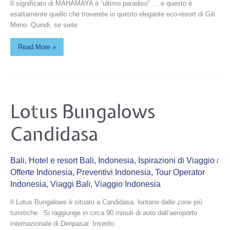
Il significato di MAHAMAYA è “ultimo paradiso” … e questo è
esattamente quello che troverete in questo elegante eco-resort di Gili
Meno. Quindi, se siete
Read More »
Lotus
Lotus Bungalows
Bungalows
Candidasa
Candidasa
Bali
,
Hotel e resort Bali
,
Indonesia
,
Ispirazioni di Viaggio
/
Offerte Indonesia
,
Preventivi Indonesia
,
Tour Operator
Indonesia
,
Viaggi Bali
,
Viaggio Indonesia
Il Lotus Bungalows è situato a Candidasa, lontano dalle zone più
turistiche. Si raggiunge in circa 90 minuti di auto dall’aeroporto
internazionale di Denpasar. Inserito