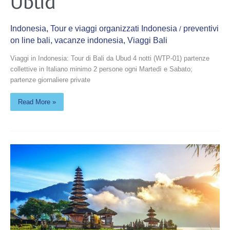
Ubud
Ubud
Indonesia
,
Tour e viaggi organizzati Indonesia
preventivi
/
on line bali
,
vacanze indonesia
,
Viaggi Bali
Viaggi in Indonesia: Tour di Bali da Ubud 4 notti (WTP-01) partenze
collettive in Italiano minimo 2 persone ogni Martedì e Sabato;
partenze giornaliere private
Read More »