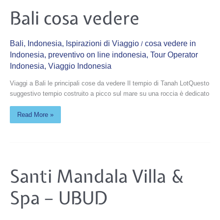
Bali
Bali cosa vedere
cosa
vedere
Bali
,
Indonesia
,
Ispirazioni di Viaggio
cosa vedere in
/
Indonesia
,
preventivo on line indonesia
,
Tour Operator
Indonesia
,
Viaggio Indonesia
Viaggi a Bali le principali cose da vedere Il tempio di Tanah LotQuesto
suggestivo tempio costruito a picco sul mare su una roccia è dedicato
Read More »
Santi
Santi Mandala Villa &
Mandala
Villa
&
Spa – UBUD
Spa
–
UBUD