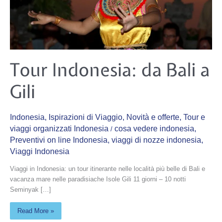
Tour
Tour Indonesia: da Bali a
Indonesia:
da
Bali
Gili
a
Gili
Indonesia
,
Ispirazioni di Viaggio
,
Novità e offerte
,
Tour e
viaggi organizzati Indonesia
cosa vedere indonesia
,
/
Preventivi on line Indonesia
,
viaggi di nozze indonesia
,
Viaggi Indonesia
Viaggi in Indonesia: un tour itinerante nelle località più belle di Bali e
vacanza mare nelle paradisiache Isole Gili 11 giorni – 10 notti
Seminyak […]
Read More »