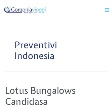
Vai
Mai
al
Men
contenuto
Preventivi
Indonesia
Lotus
Lotus Bungalows
Bungalows
Candidasa
Candidasa