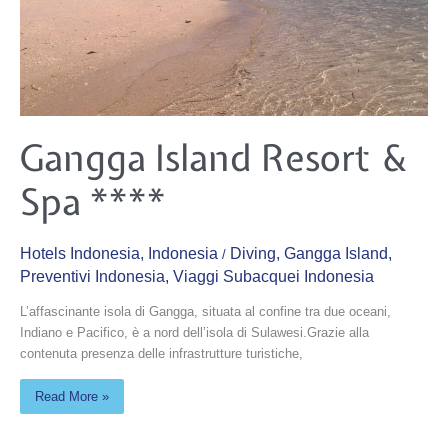
Gangga
Gangga Island Resort &
Island
Resort
&
Spa ****
Spa
****
Hotels Indonesia
,
Indonesia
Diving
,
Gangga Island
,
/
Preventivi Indonesia
,
Viaggi Subacquei Indonesia
L’affascinante isola di Gangga, situata al confine tra due oceani,
Indiano e Pacifico, è a nord dell’isola di Sulawesi.Grazie alla
contenuta presenza delle infrastrutture turistiche,
Read More »