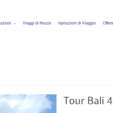
azioni
Viaggi di Nozze
Ispirazioni di Viaggio
Offer
Tour
Tour Bali 
Bali
4
notti
da