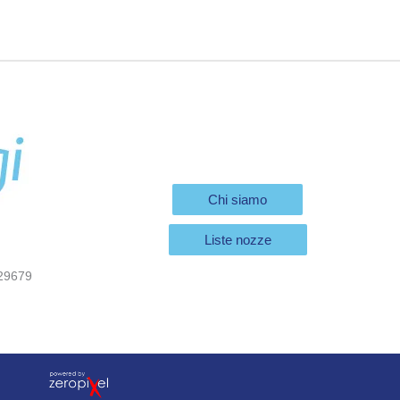
Chi siamo
Liste nozze
29679