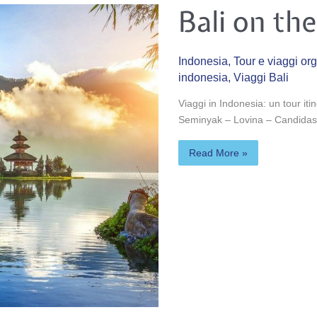
Bali
Bali on the
on
the
road
5
notti
Indonesia
,
Tour e viaggi or
indonesia
,
Viaggi Bali
Viaggi in Indonesia: un tour itin
Seminyak – Lovina – Candidas
Read More »