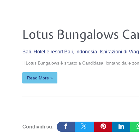
Lotus
Lotus Bungalows Ca
Bungalows
Candidasa
Bali
,
Hotel e resort Bali
,
Indonesia
,
Ispirazioni di Via
Il Lotus Bungalows è situato a Candidasa, lontano dalle zone
Read More »
Condividi su: