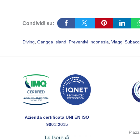
Condividi su:
, 
, 
, 
Diving
Gangga Island
Preventivi Indonesia
Viaggi Subacq
Azienda certificata UNI EN ISO
9001:2015
Piaz