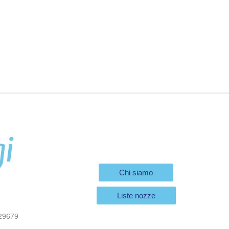
Chi siamo
Liste nozze
29679