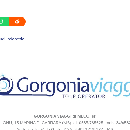
uei Indonesia
GORGONIA VIAGGI di MI.CO. srl
za ONU, 15 MARINA DI CARRARA (MS) tel. 0585/785625 mob. 349/58
Sede legale: Viale Galilei 27/A - 54033 AVENZA - MS