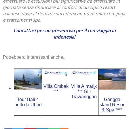
effettuare le escursioni più significative da effettuare in
giornata senza rinunciare ai confort di un tipico resort
balinese dove al rientro concedersi un pò di relax con yoga
e trattamenti spa.
Contattaci per un preventivo per il tuo viaggio in
Indonesia!
Potrebbero interessarti anche...
Villa Ombak
Villa Almarik
***
*** Gili
Trawanggan
Tour Bali 4
Gangga
notti da Ubud
Island Resort
& Spa ****