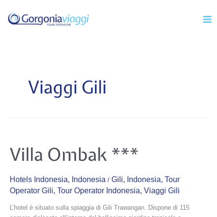
Vai
Mai
al
Men
contenuto
Viaggi Gili
Villa
Villa Ombak ***
Ombak
***
Hotels Indonesia
,
Indonesia
Gili
,
Indonesia
,
Tour
/
Operator Gili
,
Tour Operator Indonesia
,
Viaggi Gili
L’hotel è situato sulla spiaggia di Gili Trawangan. Dispone di 115