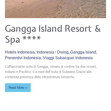
Gangga
Gangga Island Resort &
Island
Resort
&
Spa ****
Spa
****
Hotels Indonesia
,
Indonesia
Diving
,
Gangga Island
,
/
Preventivi Indonesia
,
Viaggi Subacquei Indonesia
L’affascinante isola di Gangga, situata al confine tra due oceani,
Indiano e Pacifico, è a nord dell’isola di Sulawesi.Grazie alla
contenuta presenza delle infrastrutture turistiche,
Read More »