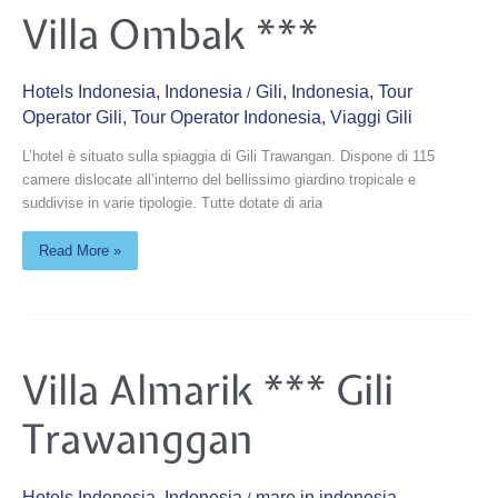
Villa
Villa Ombak ***
Ombak
***
Hotels Indonesia
,
Indonesia
Gili
,
Indonesia
,
Tour
/
Operator Gili
,
Tour Operator Indonesia
,
Viaggi Gili
L’hotel è situato sulla spiaggia di Gili Trawangan. Dispone di 115
camere dislocate all’interno del bellissimo giardino tropicale e
suddivise in varie tipologie. Tutte dotate di aria
Read More »
Villa
Villa Almarik *** Gili
Almarik
***
Gili
Trawanggan
Trawanggan
Hotels Indonesia
,
Indonesia
mare in indonesia
,