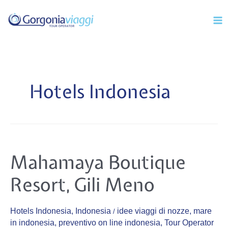
Vai
Mai
al
Men
contenuto
Hotels Indonesia
Mahamaya
Mahamaya Boutique
Boutique
Resort,
Gili
Resort, Gili Meno
Meno
Hotels Indonesia
,
Indonesia
idee viaggi di nozze
,
mare
/
in indonesia
,
preventivo on line indonesia
,
Tour Operator