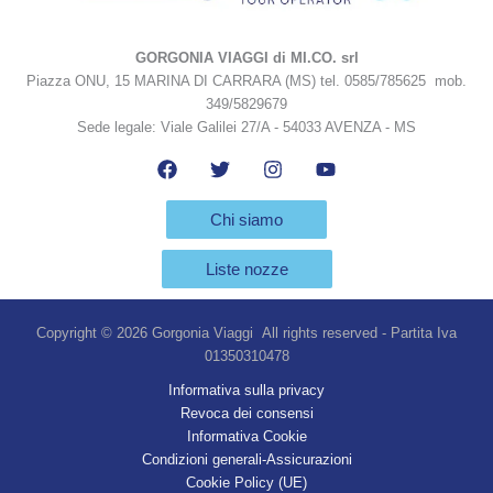
GORGONIA VIAGGI di MI.CO. srl
Piazza ONU, 15 MARINA DI CARRARA (MS) tel. 0585/785625 mob.
349/5829679
Sede legale: Viale Galilei 27/A - 54033 AVENZA - MS
Chi siamo
Liste nozze
Copyright © 2026 Gorgonia Viaggi All rights reserved - Partita Iva
01350310478
Informativa sulla privacy
Revoca dei consensi
Informativa Cookie
Condizioni generali-Assicurazioni
Cookie Policy (UE)