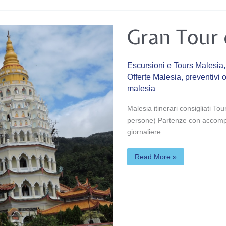
Gran
Gran Tour 
Tour
della
penisola
Escursioni e Tours Malesia
Offerte Malesia
,
preventivi 
malesia
Malesia itinerari consigliati To
persone) Partenze con accompa
giornaliere
Read More »