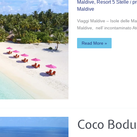
Maldive
,
Resort 5 Stelle
pr
/
Maldive
Viaggi Maldive – Isole delle Ma
Maldive, nell’ incontaminato At
Read More »
Coco
Coco Bodu
Bodu
Hithi*****