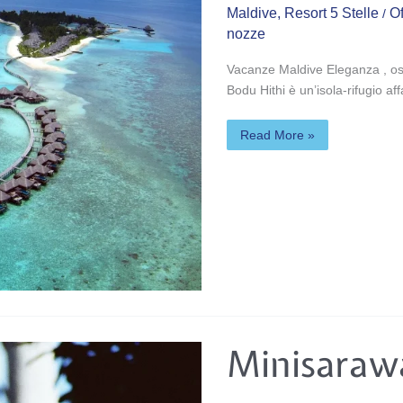
Maldive
,
Resort 5 Stelle
Of
/
nozze
Vacanze Maldive Eleganza , osp
Bodu Hithi è un’isola-rifugio a
Read More »
Minisarawak
Minisaraw