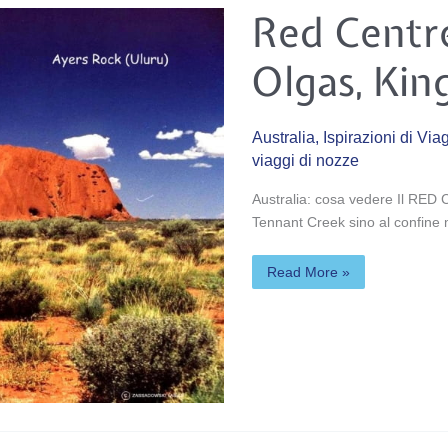
Red
Red Centr
Centre:
Ayers
Rock,Monti
Olgas, Kin
Olgas,
Kings
Canyon
Australia
,
Ispirazioni di Via
viaggi di nozze
Australia: cosa vedere Il RED C
Tennant Creek sino al confin
Read More »