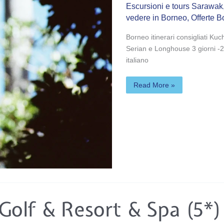
Escursioni e tours Sarawak
vedere in Borneo
,
Offerte 
Borneo itinerari consigliati 
Serian e Longhouse 3 giorni -2
italiano
Read More »
 Golf & Resort & Spa (5*)