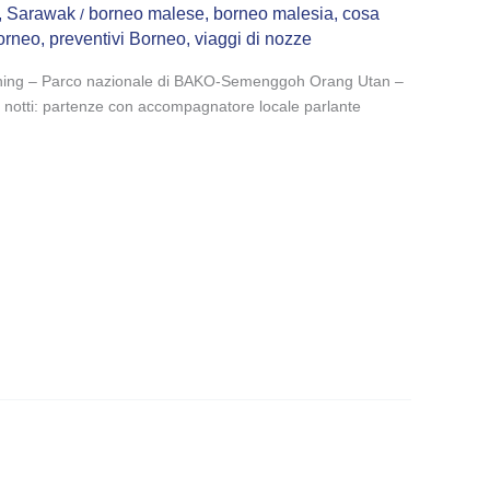
,
Sarawak
borneo malese
,
borneo malesia
,
cosa
/
Borneo
,
preventivi Borneo
,
viaggi di nozze
Kuching – Parco nazionale di BAKO-Semenggoh Orang Utan –
 notti: partenze con accompagnatore locale parlante