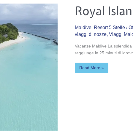
Royal
Royal Isla
Island
Resort
&
Spa*****
Maldive
,
Resort 5 Stelle
Of
/
viaggi di nozze
,
Viaggi Mal
Vacanze Maldive La splendida Ro
raggiunge in 25 minuti di idrovo
Read More »