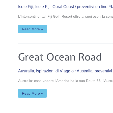
Resort
&
Isole Fiji
,
Isole Fiji: Coral Coast
preventivi on line FI
/
Spa
(5*)
L’Intercontinental Fiji Golf Resort offre ai suoi ospiti la se
Read More »
Great
Great Ocean Road
Ocean
Road
Australia
,
Ispirazioni di Viaggio
Australia
,
preventivi
/
Australia: cosa vedere l’America ha la sua Route 66, l’Austr
Read More »