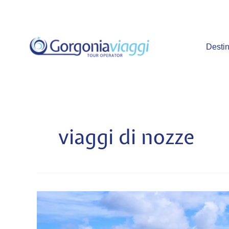
Vai
al
contenuto
Destin
viaggi di nozze