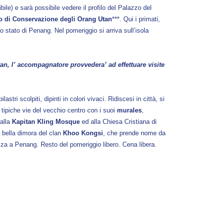
le) e sarà possibile vedere il profilo del Palazzo del
o di Conservazione degli Orang Utan
***. Qui i primati,
lo stato di Penang. Nel pomeriggio si arriva sull’isola
tan, l’ accompagnatore provvedera’ ad effettuare visite
tri scolpiti, dipinti in colori vivaci. Ridiscesi in città, si
 tipiche vie del vecchio centro con i suoi
murales
,
 alla
Kapitan Kling Mosque
ed alla Chiesa Cristiana di
 bella dimora del clan
Khoo Kongsi
, che prende nome da
ezza a Penang. Resto del pomeriggio libero. Cena libera.