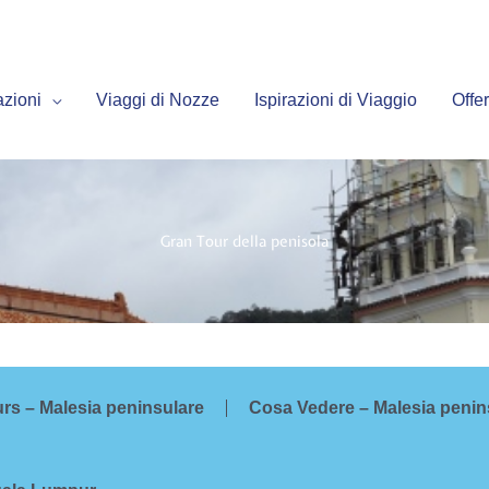
azioni
Viaggi di Nozze
Ispirazioni di Viaggio
Offer
Gran Tour della penisola
urs – Malesia peninsulare
Cosa Vedere – Malesia penin