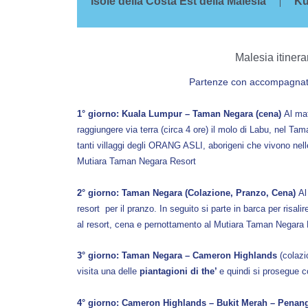
Isole della Costa Est della Malesia
Ku
Malesia itinera
Partenze con accompagnator
1° giorno: Kuala Lumpur – Taman Negara (cena)
Al ma
raggiungere via terra (circa 4 ore) il molo di Labu, nel Ta
tanti villaggi degli ORANG ASLI, aborigeni che vivono nel
Mutiara Taman Negara Resort
2° giorno: Taman Negara (Colazione, Pranzo, Cena)
Al 
resort per il pranzo. In seguito si parte in barca per risalir
al resort, cena e pernottamento al Mutiara Taman Negara 
3° giorno: Taman Negara – Cameron Highlands
(colazio
visita una delle
piantagioni di the’
e quindi si prosegue 
4° giorno:
Cameron Highlands – Bukit Merah –
Penan