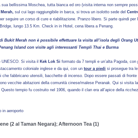
 sua bellissima Moschea, tutta bianca ed oro (visita interna non sempre possibi
t Merah,
sul cui lago raggiungibile in barca, si trova un isolotto sede del
Centr
er seguire un corso di cure e riabilitazione. Pranzo libero. Si parte quindi per 
g Bridge, lungo 13.5 Km. Check in in Hotel, cena libera a Penang.
 Bukit Merah non è possibile effettuare la visita all’isola degli Orang U
enang Island con visite agli interessanti Templi Thai e Burma
o UNESCO. Si visita il
Kek Lok Si
formato da 7 templi e un’alta Pagoda, con pilas
istaccamento coloniale inglese e da qui, con un
tour a piedi
si prosegue tra le
iani che fabbricano utensili, bacchette di incenso. Dopo essere passati di fronte
gono vecchie abitazioni della comunità cinese/malese Peranak. Qui si visita la
 Questo tempio fu costruito nel 1906, quando il clan era all’apice della ricch
 in aeroporto
, Cene (2 al Taman Negara); Afternoon Tea (1)