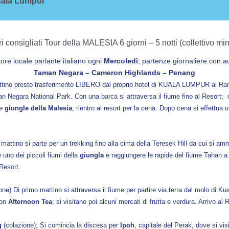
ala Lumpur
ri consigliati Tour della MALESIA
6 giorni – 5 notti (collettivo m
e locale parlante italiano ogni
Mercoledì
; partenze giornaliere con a
Taman Negara –
Cameron Highlands
– Penang
ttino presto trasferimento LIBERO dal proprio hotel di KUALA LUMPUR al Ra
man Negara National Park. Con una barca si attraversa il fiume fino al Resort; 
le
giungle della Malesia
; rientro al resort per la cena. Dopo cena si effettua 
mattino si parte per un trekking fino alla cima della Teresek Hill da cui si am
e uno dei piccoli fiumi della
giungla
e raggiungere le rapide del fiume Tahan 
Resort.
ne) Di primo mattino si attraversa il fiume per partire via terra dal molo di K
con
Afternoon Tea
; si visitano poi alcuni mercati di frutta e verdura. Arrivo 
g
(colazione); Si comincia la discesa per
Ipoh
, capitale del Perak, dove si vis