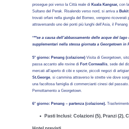
prosegue poi verso la Città reale di
Kuala Kangsar,
con la
Sultano del Perak. Risalendo verso nord, si arriva a
Buki
trovati orfani nella giungla del Borneo, vengono ricoverati p
attraversando uno dei ponti più lunghi dell’Asia, il Penan
*
**se a causa dell’abbassamento delle acque del lago di
supplementari nella stessa giornata a Georgetown in P
5° giorno: Penang (colazione)
Visita di Georgetown, sit
passa accanto alle rovine di
Fort Cornwallis
, sede del d
mercati all’aperto di cibi e spezie, piccoli negozi di artig
St.George
, si cammina attraverso le strette vie dove sor
una facoltosa famiglia di commercianti cinesi del passato.
Pernottamento a Georgetown.
6° giorno: Penang – partenza (colazione).
Trasferimento
Pasti Inclusi: Colazioni (5), Pranzi (2)
Hotel previsti