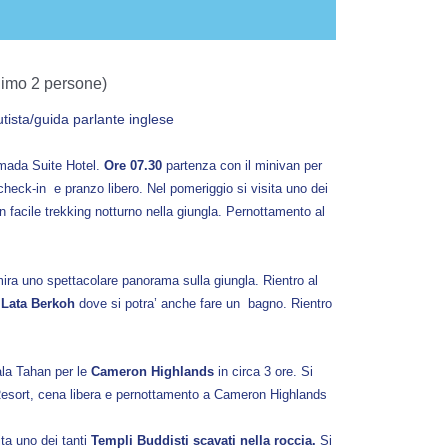
inimo 2 persone)
utista/guida parlante inglese
mada Suite Hotel.
Ore 07.30
partenza con il minivan per
check-in e pranzo libero. Nel pomeriggio si visita uno dei
un facile trekking notturno nella giungla. Pernottamento al
mira uno spettacolare panorama sulla giungla. Rientro al
a
Lata Berkoh
dove si potra’ anche fare un bagno. Rientro
uala Tahan per le
Cameron Highlands
in circa 3 ore. Si
al Resort, cena libera e pernottamento a Cameron Highlands
ita uno dei tanti
Templi Buddisti scavati nella roccia.
Si