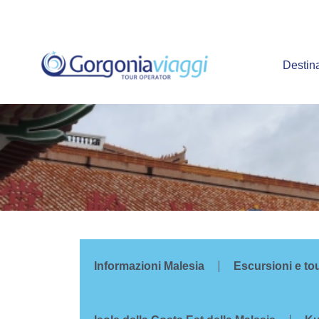
Vai
al
contenuto
Destin
Informazioni Malesia
Escursioni e to