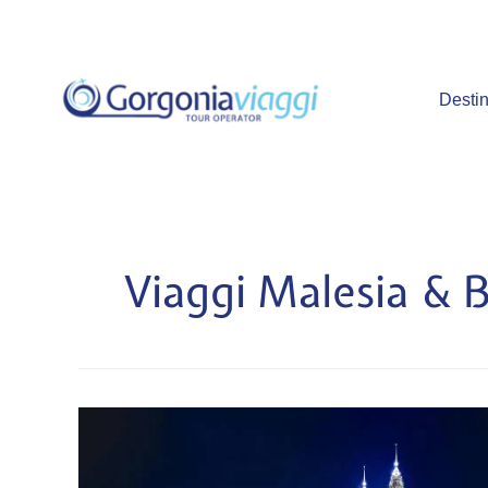
Vai
al
contenuto
Destin
Viaggi Malesia & 