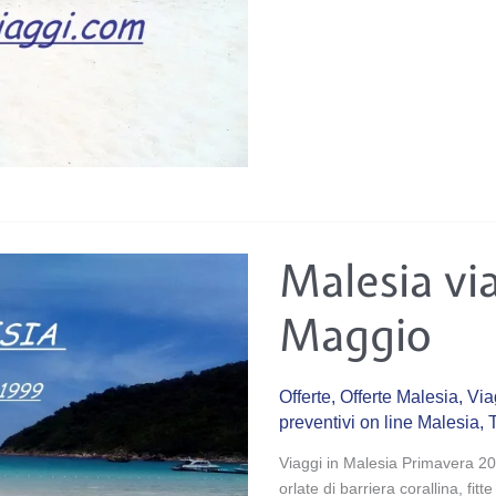
Malesia
Malesia vi
viaggi
Marzo-
Aprile-
Maggio
Maggio
Offerte
,
Offerte Malesia
,
Via
preventivi on line Malesia
,
Viaggi in Malesia Primavera 202
orlate di barriera corallina, fi