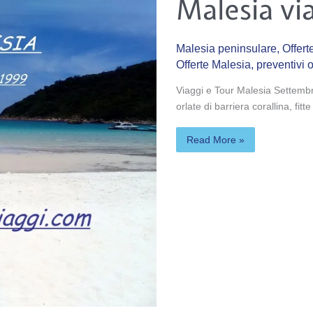
Malesia vi
viaggi
Settembre
Malesia peninsulare
,
Offert
Offerte Malesia
,
preventivi 
Viaggi e Tour Malesia Settembre
orlate di barriera corallina, fi
Read More »