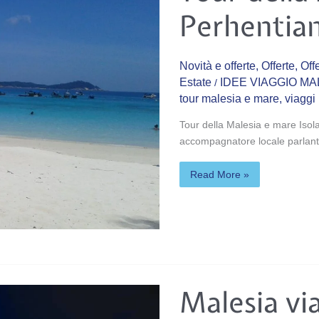
&
Perhentia
mare
Perhentian
Novità e offerte
,
Offerte
,
Off
Estate
IDEE VIAGGIO MA
/
tour malesia e mare
,
viaggi
Tour della Malesia e mare Isola
accompagnatore locale parlant
Read More »
Malesia
Malesia vi
viaggi
Ottobre