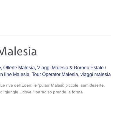
Malesia
e
,
Offerte Malesia
,
Viaggi Malesia & Borneo Estate
/
on line Malesia
,
Tour Operator Malesia
,
viaggi malesia
e rive dell’Eden: le ‘pulau’ Malesi: piccole, semideserte,
tte di giungle…dove il paradiso prende la forma