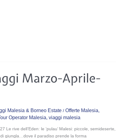
aggi Marzo-Aprile-
ggi Malesia & Borneo Estate
Offerte Malesia
,
/
Tour Operator Malesia
,
viaggi malesia
7 Le rive dell’Eden: le ‘pulau’ Malesi: piccole, semideserte,
tte di giungla…dove il paradiso prende la forma