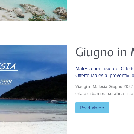
Giugno
Giugno in 
in
Malesia
Malesia peninsulare
,
Offert
Offerte Malesia
,
preventivi 
Viaggi in Malesia Giugno 2027 L
orlate di barriera corallina, fi
Read More »