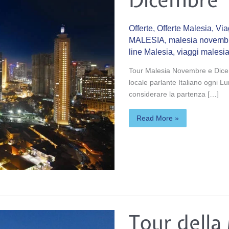
Offerte
,
Offerte Malesia
,
Via
MALESIA
,
malesia novembr
line Malesia
,
viaggi malesi
Tour Malesia Novembre e Dic
locale parlante Italiano ogni Lu
considerare la partenza […]
Read More »
Tour
Tour della
della
Malesia