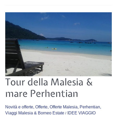
Tour
Tour della Malesia &
della
Malesia
&
mare Perhentian
mare
Perhentian
Novità e offerte
,
Offerte
,
Offerte Malesia
,
Perhentian
,
Viaggi Malesia & Borneo Estate
IDEE VIAGGIO
/