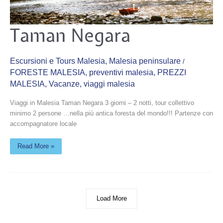
Taman
Taman Negara
Negara
Escursioni e Tours Malesia
,
Malesia peninsulare
/
FORESTE MALESIA
,
preventivi malesia
,
PREZZI
MALESIA
,
Vacanze
,
viaggi malesia
Viaggi in Malesia Taman Negara 3 giorni – 2 notti, tour collettivo
minimo 2 persone …nella più antica foresta del mondo!!! Partenze con
accompagnatore locale
Read More »
Load More