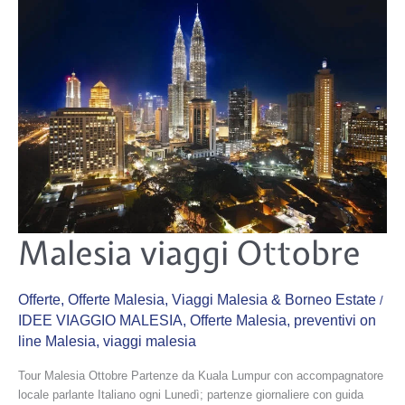
Malesia
Malesia viaggi Ottobre
viaggi
Ottobre
Offerte
,
Offerte Malesia
,
Viaggi Malesia & Borneo Estate
/
IDEE VIAGGIO MALESIA
,
Offerte Malesia
,
preventivi on
line Malesia
,
viaggi malesia
Tour Malesia Ottobre Partenze da Kuala Lumpur con accompagnatore
locale parlante Italiano ogni Lunedì; partenze giornaliere con guida