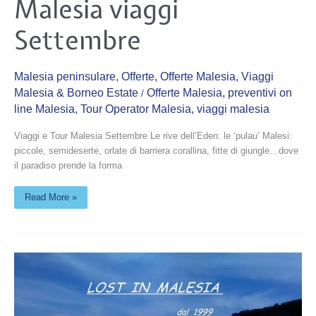
Malesia viaggi
viaggi
Settembre
Settembre
Malesia peninsulare
,
Offerte
,
Offerte Malesia
,
Viaggi
Malesia & Borneo Estate
Offerte Malesia
,
preventivi on
/
line Malesia
,
Tour Operator Malesia
,
viaggi malesia
Viaggi e Tour Malesia Settembre Le rive dell’Eden: le ‘pulau’ Malesi:
piccole, semideserte, orlate di barriera corallina, fitte di giungle…dove
il paradiso prende la forma
Read More »