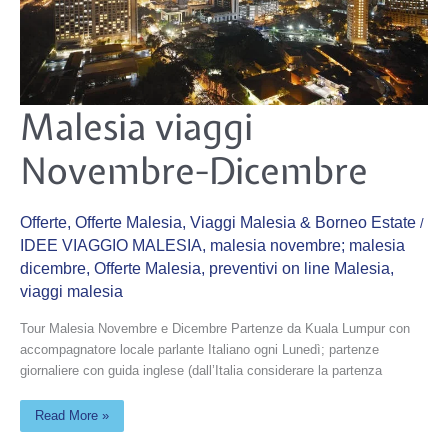
Malesia
Malesia viaggi
viaggi
Novembre-
Dicembre
Novembre-Dicembre
Offerte
,
Offerte Malesia
,
Viaggi Malesia & Borneo Estate
/
IDEE VIAGGIO MALESIA
,
malesia novembre; malesia
dicembre
,
Offerte Malesia
,
preventivi on line Malesia
,
viaggi malesia
Tour Malesia Novembre e Dicembre Partenze da Kuala Lumpur con
accompagnatore locale parlante Italiano ogni Lunedì; partenze
giornaliere con guida inglese (dall’Italia considerare la partenza
Read More »