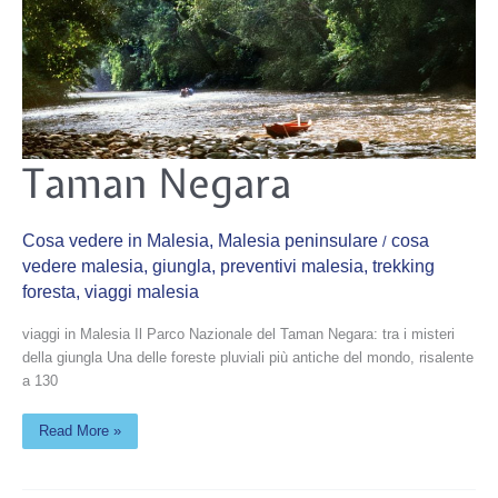
Taman
Taman Negara
Negara
Cosa vedere in Malesia
,
Malesia peninsulare
cosa
/
vedere malesia
,
giungla
,
preventivi malesia
,
trekking
foresta
,
viaggi malesia
viaggi in Malesia Il Parco Nazionale del Taman Negara: tra i misteri
della giungla Una delle foreste pluviali più antiche del mondo, risalente
a 130
Read More »