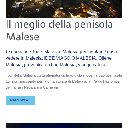
Il
Il meglio della penisola
meglio
della
penisola
Malese
Malese
Escursioni e Tours Malesia
,
Malesia peninsulare
cosa
/
vedere in Malesia
,
IDEE VIAGGIO MALESIA
,
Offerte
Malesia
,
preventivi on line Malesia
,
viaggi malesia
Tour della Malesia culturale-naturalistico: dalla moderna capitale Kuala
Lumpur, passando per la città storica di Malacca, al Parco Nazionale
del Taman Negara e a Cameron
Read More »