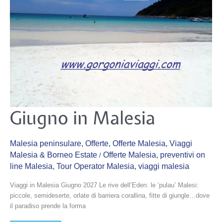
Giugno
Giugno in Malesia
in
Malesia
Malesia peninsulare
,
Offerte
,
Offerte Malesia
,
Viaggi
Malesia & Borneo Estate
Offerte Malesia
,
preventivi on
/
line Malesia
,
Tour Operator Malesia
,
viaggi malesia
Viaggi in Malesia Giugno 2027 Le rive dell’Eden: le ‘pulau’ Malesi:
piccole, semideserte, orlate di barriera corallina, fitte di giungle…dove
il paradiso prende la forma