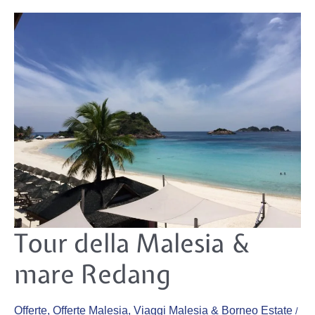
Tour
Tour della Malesia &
della
Malesia
&
mare Redang
mare
Redang
Offerte
,
Offerte Malesia
,
Viaggi Malesia & Borneo Estate
/