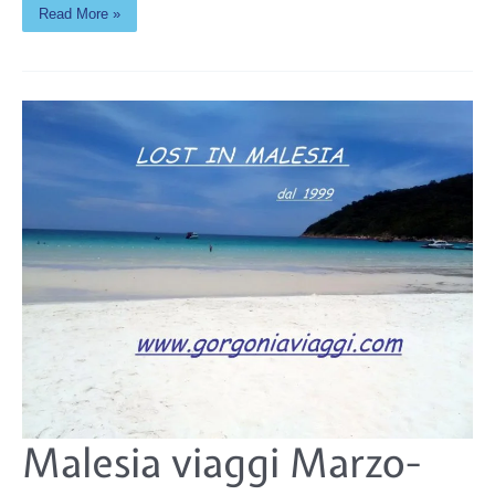
Read More »
Malesia
Malesia viaggi Marzo-
viaggi
Marzo-
Aprile-