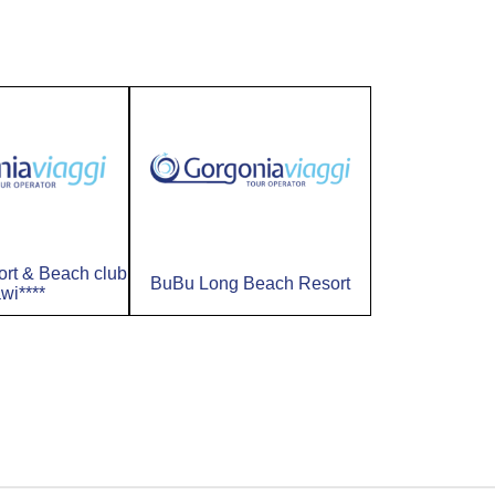
ort & Beach club
BuBu Long Beach Resort
wi****