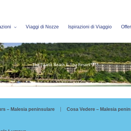
azioni
Viaggi di Nozze
Ispirazioni di Viaggio
Offer
The Taaras Beach & Spa Resort****
urs – Malesia peninsulare
Cosa Vedere – Malesia penin