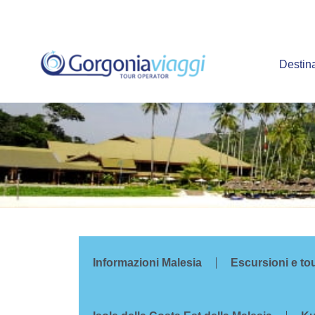
Vai
al
contenuto
Destin
Informazioni Malesia
Escursioni e to