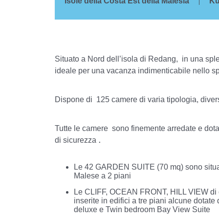
Isole della Costa Est della Malesia
Ku
Situato a Nord dell’isola di Redang, in una sple
ideale per una vacanza indimenticabile nello sp
Dispone di 125 camere di varia tipologia, diver
Tutte le camere sono finemente arredate e dotate 
.
di sicurezza
Le 42 GARDEN SUITE (70 mq) sono situate n
Malese a 2 piani
Le CLIFF, OCEAN FRONT, HILL VIEW di dive
inserite in edifici a tre piani alcune dot
deluxe e Twin bedroom Bay View Suite