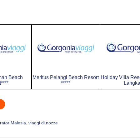
man Beach
Meritus Pelangi Beach Resort
Holiday Villa Res
****
*****
Langka
, 
rator Malesia
viaggi di nozze