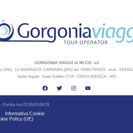
GORGONIA VIAGGI di MI.CO. srl
za ONU, 15 MARINA DI CARRARA (MS) tel. 0585/785625 mob. 349/58
Sede legale: Viale Galilei 27/A - 54033 AVENZA - MS
 - Partita Iva 01350310478
i
Informativa Cookie
kie Policy (UE)