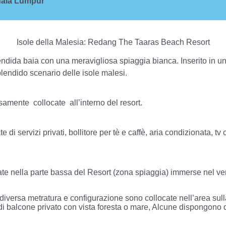
ala Lumpur
Isole della Malesia: Redang The Taaras Beach Resort
ndida baia con una meravigliosa spiaggia bianca. Inserito in un 
lendido scenario delle isole malesi.
samente collocate all’interno del resort.
di servizi privati, bollitore per tè e caffè, aria condizionata, tv
ella parte bassa del Resort (zona spiaggia) immerse nel verde 
rsa metratura e configurazione sono collocate nell’area sulla 
ate di balcone privato con vista foresta o mare, Alcune dispongon