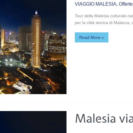
VIAGGIO MALESIA
,
Offert
Tour della Malesia culturale-n
per la città storica di Malacc
Read More »
Malesia
Malesia vi
viaggi
Ottobre