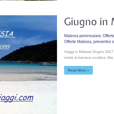
Giugno
Giugno in 
in
Malesia
Malesia peninsulare
,
Offert
Offerte Malesia
,
preventivi 
Viaggi in Malesia Giugno 2027 L
orlate di barriera corallina, fi
Read More »