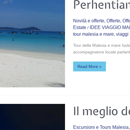
Perhentia
mare
Perhentian
Novità e offerte
,
Offerte
,
Off
Estate
IDEE VIAGGIO MA
/
tour malesia e mare
,
viaggi
Tour della Malesia e mare Isola
accompagnatore locale parlant
Read More »
Il
Il meglio 
meglio
della
penisola
Malese
Escursioni e Tours Malesia