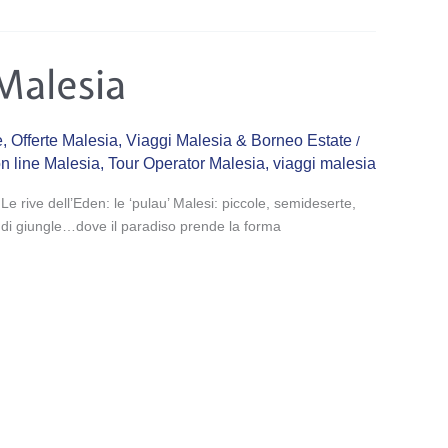
Malesia
e
,
Offerte Malesia
,
Viaggi Malesia & Borneo Estate
/
on line Malesia
,
Tour Operator Malesia
,
viaggi malesia
e rive dell’Eden: le ‘pulau’ Malesi: piccole, semideserte,
tte di giungle…dove il paradiso prende la forma