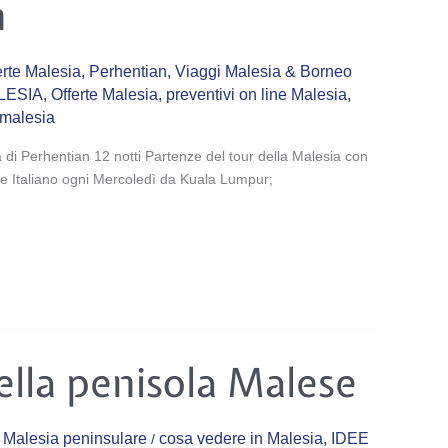
n
erte Malesia
,
Perhentian
,
Viaggi Malesia & Borneo
LESIA
,
Offerte Malesia
,
preventivi on line Malesia
,
 malesia
 di Perhentian 12 notti Partenze del tour della Malesia con
e Italiano ogni Mercoledì da Kuala Lumpur;
della penisola Malese
,
Malesia peninsulare
cosa vedere in Malesia
,
IDEE
/