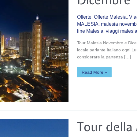
Offerte
,
Offerte Malesia
,
Via
MALESIA
,
malesia novembr
line Malesia
,
viaggi malesi
Tour Malesia Novembre e Dic
locale parlante Italiano ogni Lu
considerare la partenza […]
Read More »
Tour
Tour della
della
Malesia
&