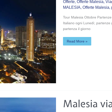
Offerte
,
Offerte Malesia
,
Via
MALESIA
,
Offerte Malesia
,
Tour Malesia Ottobre Partenz
Italiano ogni Lunedì; partenze g
partenza il giorno
Read More »
Malesia
Malesia vi
viaggi
Settembre