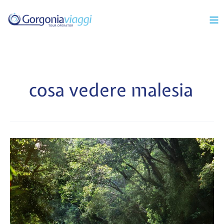
Vai
Mai
al
Men
contenuto
cosa vedere malesia