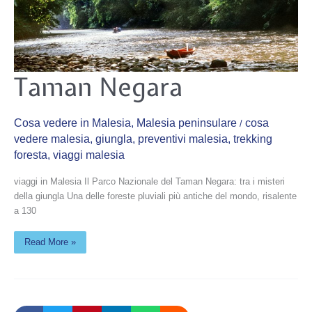
Taman
Taman Negara
Negara
Cosa vedere in Malesia
,
Malesia peninsulare
cosa
/
vedere malesia
,
giungla
,
preventivi malesia
,
trekking
foresta
,
viaggi malesia
viaggi in Malesia Il Parco Nazionale del Taman Negara: tra i misteri
della giungla Una delle foreste pluviali più antiche del mondo, risalente
a 130
Read More »