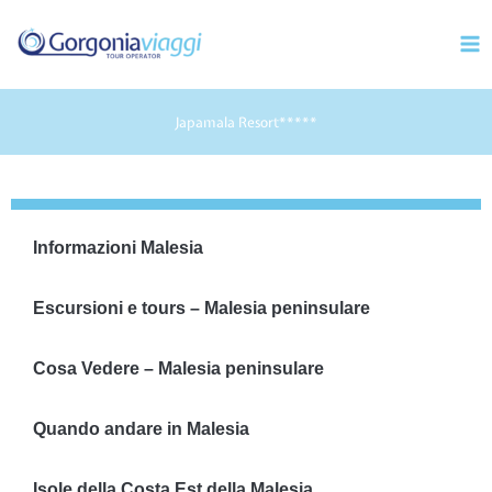
Vai
Mai
al
Men
contenuto
Japamala Resort*****
Informazioni Malesia
Escursioni e tours – Malesia peninsulare
Cosa Vedere – Malesia peninsulare
Quando andare in Malesia
Isole della Costa Est della Malesia