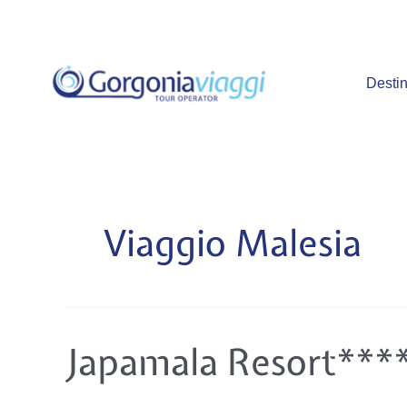
Vai
al
contenuto
Destin
Viaggio Malesia
Japamala
Japamala Resort***
Resort*****