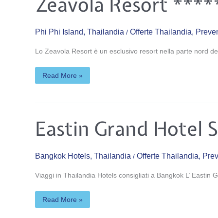
Zeavola Resort ****
Resort
*****
Phi Phi Island
,
Thailandia
Offerte Thailandia
,
Preven
/
Lo Zeavola Resort è un esclusivo resort nella parte nord de
Read More »
Eastin
Eastin Grand Hotel 
Grand
Hotel
Sathorn*****
Bangkok Hotels
,
Thailandia
Offerte Thailandia
,
Prev
/
Viaggi in Thailandia Hotels consigliati a Bangkok L’ Eastin G
Read More »