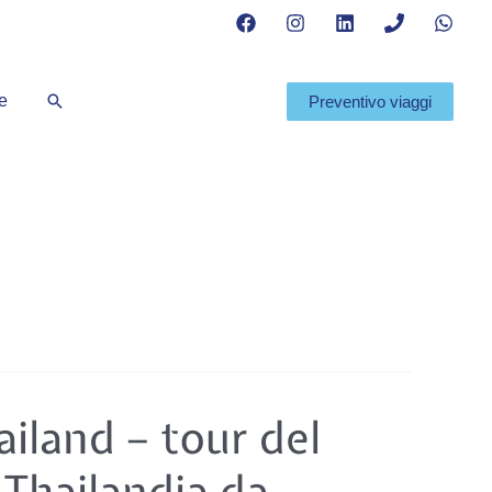
Cerca
te
Preventivo viaggi
iland – tour del
 Thailandia da