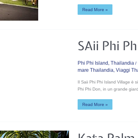
Read More »
SAii
SAii Phi Ph
Phi
Phi
Island
Village
****
Phi Phi Island
,
Thailandia
/
mare Thailandia
,
Viaggi Th
Il Saii Phi Phi Island Village è s
Phi Phi Don, in un grande giard
Read More »
Kata
Palm