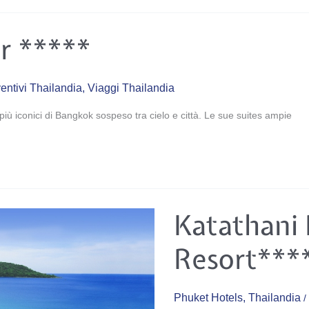
r *****
entivi Thailandia
,
Viaggi Thailandia
iù iconici di Bangkok sospeso tra cielo e città. Le sue suites ampie
Katathani
Katathani
Phuket
Beach
Resort*****
Resort***
Phuket Hotels
,
Thailandia
/