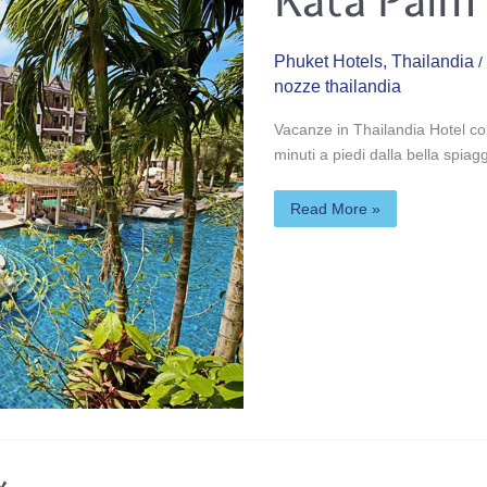
Kata Palm 
Resort
&
Spa
****
Phuket Hotels
,
Thailandia
/
nozze thailandia
Vacanze in Thailandia Hotel con
minuti a piedi dalla bella spiagg
Read More »