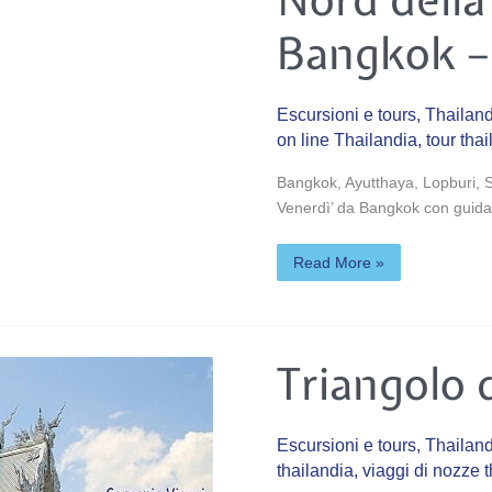
Nord
della
Thailandia
Bangkok – 
da
Bangkok
–
3
notti
Escursioni e tours
,
Thailand
on line Thailandia
,
tour tha
Bangkok, Ayutthaya, Lopburi, 
Venerdì’ da Bangkok con guida 
Read More »
Triangolo
Triangolo 
d’oro
Thailandia
Escursioni e tours
,
Thailand
thailandia
,
viaggi di nozze 