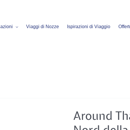
azioni
Viaggi di Nozze
Ispirazioni di Viaggio
Offer
Around
Around Tha
Thailand
–
tour
Nord della
del