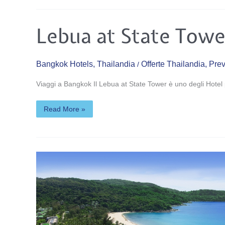
Lebua
Lebua at State Towe
at
State
Tower
*****
Bangkok Hotels
,
Thailandia
Offerte Thailandia
,
Prev
/
Viaggi a Bangkok Il Lebua at State Tower è uno degli Hotel p
Read More »