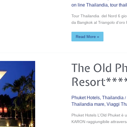
on line Thailandia
,
tour tha
Tour Thailandia del Nord 6 gio
da Bangkok al Triangolo d’oro
Read More »
The
The Old P
Old
Phuket
Karon
Resort***
Beach
Resort****
Phuket Hotels
,
Thailandia
/
Thailandia mare
,
Viaggi Th
Phuket Hotels L’Old Phuket è u
KARON raggiungibile attraversan