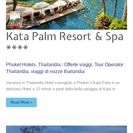
Kata
Kata Palm Resort & Spa
Palm
Resort
&
****
Spa
****
Phuket Hotels
,
Thailandia
Offerte viaggi
,
Tour Operator
/
Thailandia
,
viaggi di nozze thailandia
Vacanze in Thailandia Hotel consigliati a Phuket il Kata Palm è un
delizioso Hotel a 10 minuti a piedi dalla bella spiaggia di Kata in
Read More »