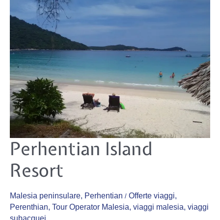
Perhentian
Perhentian Island
Island
Resort
Resort
Malesia peninsulare
,
Perhentian
Offerte viaggi
,
/
Perenthian
,
Tour Operator Malesia
,
viaggi malesia
,
viaggi
subacquei