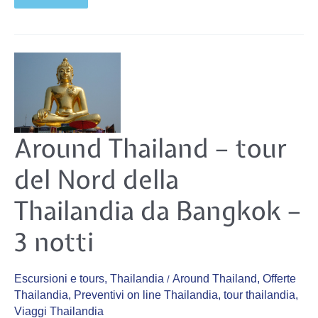
Around
Around Thailand – tour
Thailand
–
tour
del Nord della
del
Nord
della
Thailandia
Thailandia da Bangkok –
da
Bangkok
–
3
3 notti
notti
Escursioni e tours
,
Thailandia
Around Thailand
,
Offerte
/
Thailandia
,
Preventivi on line Thailandia
,
tour thailandia
,
Viaggi Thailandia