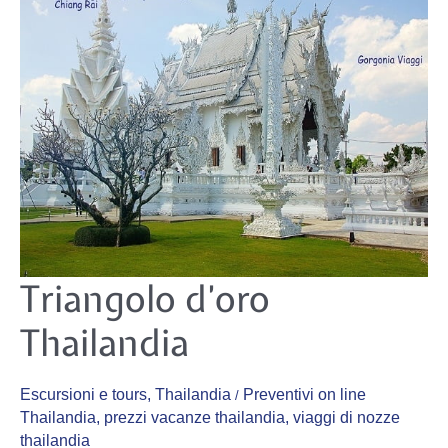
Triangolo
Triangolo d’oro
d’oro
Thailandia
Thailandia
Escursioni e tours
,
Thailandia
Preventivi on line
/
Thailandia
,
prezzi vacanze thailandia
,
viaggi di nozze
thailandia