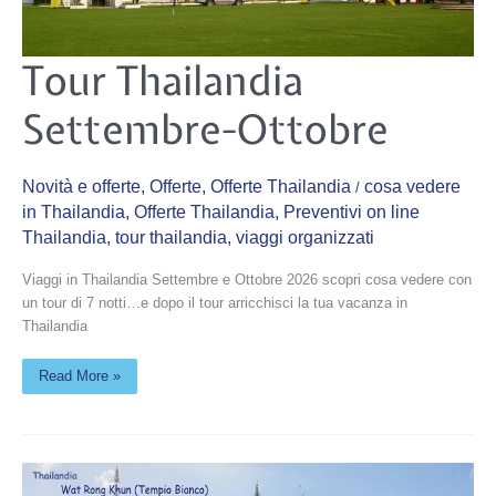
Tour
Tour Thailandia
Thailandia
Settembre-
Ottobre
Settembre-Ottobre
Novità e offerte
,
Offerte
,
Offerte Thailandia
cosa vedere
/
in Thailandia
,
Offerte Thailandia
,
Preventivi on line
Thailandia
,
tour thailandia
,
viaggi organizzati
Viaggi in Thailandia Settembre e Ottobre 2026 scopri cosa vedere con
un tour di 7 notti…e dopo il tour arricchisci la tua vacanza in
Thailandia
Read More »