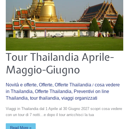
Tour
Tour Thailandia Aprile-
Thailandia
Aprile-
Maggio-
Maggio-Giugno
Giugno
Novità e offerte
,
Offerte
,
Offerte Thailandia
cosa vedere
/
in Thailandia
,
Offerte Thailandia
,
Preventivi on line
Thailandia
,
tour thailandia
,
viaggi organizzati
Viaggi in Thailandia dal 1 Aprile al 30 Giugno 2027 scopri cosa vedere
con un tour di 7 notti…e dopo il tour arricchisci la tua
Read More »