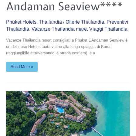
Andaman
Andaman Seaview****
Seaview****
Phuket Hotels
,
Thailandia
Offerte Thailandia
,
Preventivi
/
Thailandia
,
Vacanze Thailandia mare
,
Viaggi Thailandia
Vacanze Thailandia resort consigliati a Phuket L’Andaman Seaview è
un delizioso Hotel situata vicino alla lunga spiaggia di Karon
(raggiungibile attraversando la strada costiera) e a
Read More »