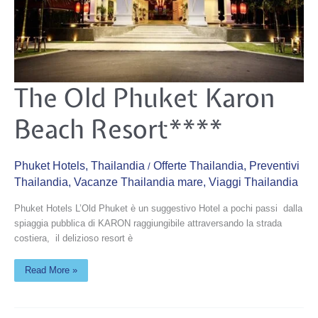
The
The Old Phuket Karon
Old
Phuket
Karon
Beach Resort****
Beach
Resort****
Phuket Hotels
,
Thailandia
Offerte Thailandia
,
Preventivi
/
Thailandia
,
Vacanze Thailandia mare
,
Viaggi Thailandia
Phuket Hotels L’Old Phuket è un suggestivo Hotel a pochi passi dalla
spiaggia pubblica di KARON raggiungibile attraversando la strada
costiera, il delizioso resort è
Read More »