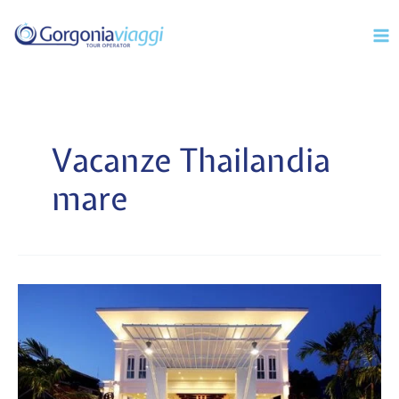
Vai
Mai
al
Men
contenuto
Vacanze Thailandia
mare