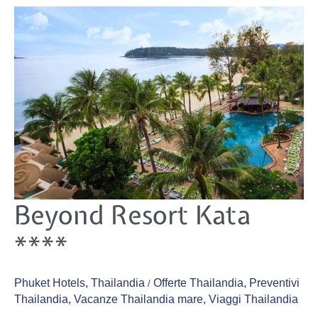
Beyond
Beyond Resort Kata
Resort
Kata
****
****
Phuket Hotels
,
Thailandia
Offerte Thailandia
,
Preventivi
/
Thailandia
,
Vacanze Thailandia mare
,
Viaggi Thailandia