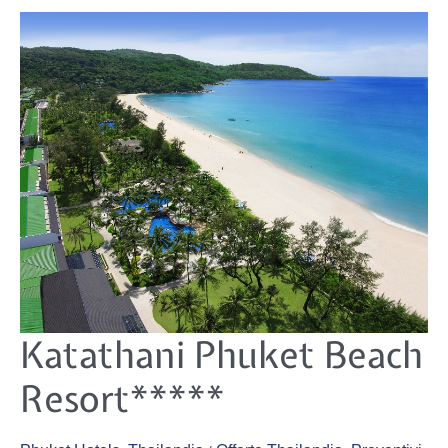
Katathani
Katathani Phuket Beach
Phuket
Beach
Resort*****
Resort*****