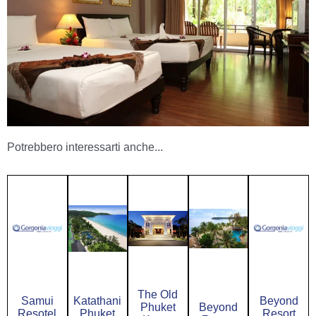
Potrebbero interessarti anche...
The Old
Samui
Katathani
Beyond
Phuket
Beyond
Resotel
Phuket
Resort