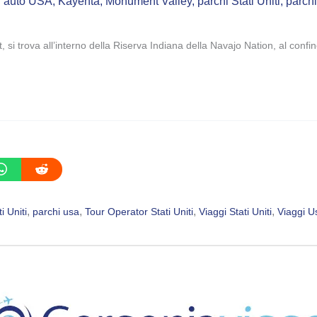
in auto USA
,
Kayenta
,
Monument Valley
,
parchi Stati Uniti
,
parch
rova all’interno della Riserva Indiana della Navajo Nation, al confine 
, 
, 
, 
, 
i Uniti
parchi usa
Tour Operator Stati Uniti
Viaggi Stati Uniti
Viaggi U