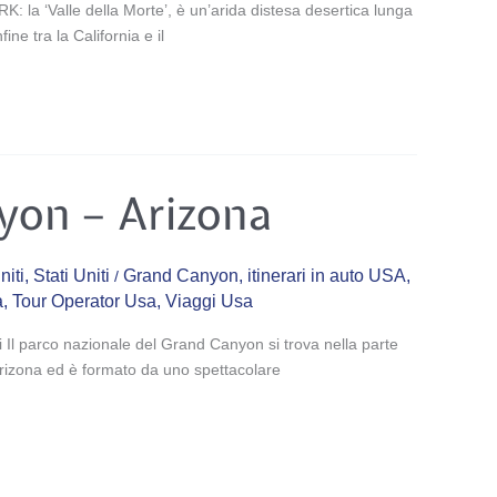
a ‘Valle della Morte’, è un’arida distesa desertica lunga
ne tra la California e il
yon – Arizona
niti
,
Stati Uniti
Grand Canyon
,
itinerari in auto USA
,
/
a
,
Tour Operator Usa
,
Viaggi Usa
li Il parco nazionale del Grand Canyon si trova nella parte
’Arizona ed è formato da uno spettacolare