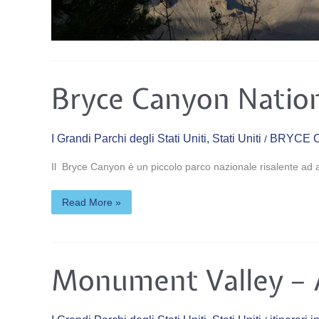
Bryce
Bryce Canyon Nation
Canyon
National
Park
–
Utah
I Grandi Parchi degli Stati Uniti
,
Stati Uniti
BRYCE 
/
Il Bryce Canyon è un piccolo parco nazionale risalente ad a
Read More »
Monument
Monument Valley – 
Valley
–
Arizona