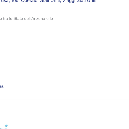
i usa
,
Tour Operator Stati Uniti
,
Viaggi Stati Uniti
,
tra lo Stato dell’Arizona e lo
sa