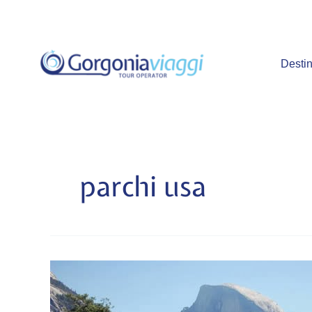
Vai
al
contenuto
Destin
parchi usa