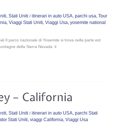
niti
,
Stati Uniti
itinerari in auto USA
,
parchi usa
,
Tour
/
rnia
,
Viaggi Stati Uniti
,
Viaggi Usa
,
yosemite national
rali Il parco nazionale di Yosemite si trova nella parte est
 montagne della Sierra Nevada. il
ey – California
niti
,
Stati Uniti
itinerari in auto USA
,
parchi Stati
/
tor Stati Uniti
,
viaggi California
,
Viaggi Usa