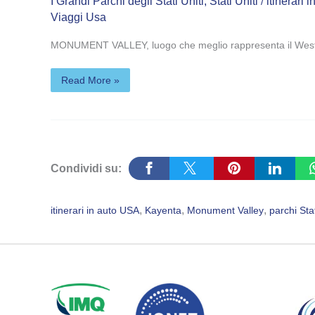
I Grandi Parchi degli Stati Uniti
,
Stati Uniti
itinerari 
/
Viaggi Usa
MONUMENT VALLEY, luogo che meglio rappresenta il West, si t
Read More »
Condividi su:
, 
, 
, 
itinerari in auto USA
Kayenta
Monument Valley
parchi Stat