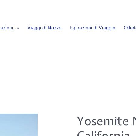
azioni
Viaggi di Nozze
Ispirazioni di Viaggio
Offer
Yosemite
Yosemite N
National
Park
–
California
California