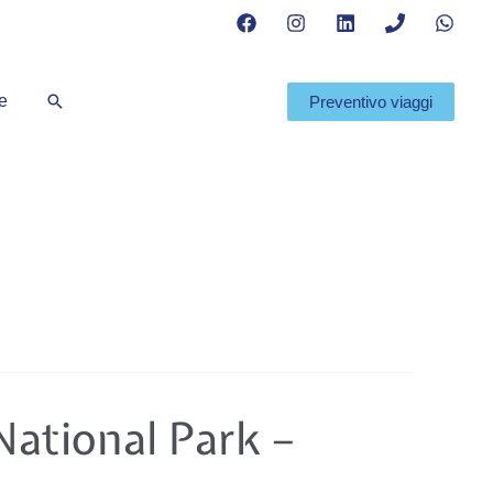
Cerca
te
Preventivo viaggi
ational Park –