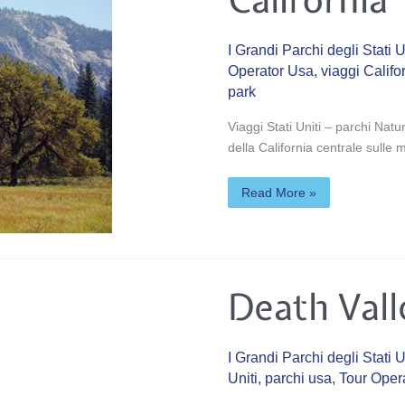
I Grandi Parchi degli Stati U
Operator Usa
,
viaggi Califo
park
Viaggi Stati Uniti – parchi Natu
della California centrale sulle
Read More »
Death
Death Vall
Valley
–
California
I Grandi Parchi degli Stati U
Uniti
,
parchi usa
,
Tour Opera