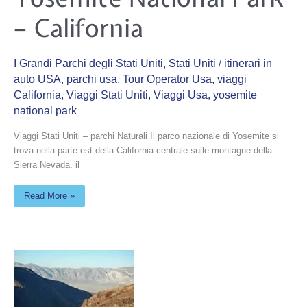
Park
–
– California
California
I Grandi Parchi degli Stati Uniti
,
Stati Uniti
itinerari in
/
auto USA
,
parchi usa
,
Tour Operator Usa
,
viaggi
California
,
Viaggi Stati Uniti
,
Viaggi Usa
,
yosemite
national park
Viaggi Stati Uniti – parchi Naturali Il parco nazionale di Yosemite si
trova nella parte est della California centrale sulle montagne della
Sierra Nevada. il
Read More »