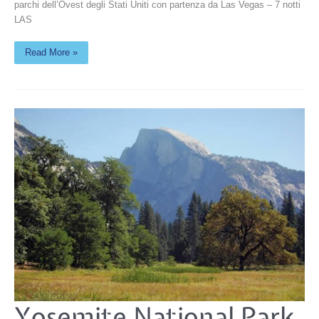
parchi dell’Ovest degli Stati Uniti con partenza da Las Vegas – 7 notti
LAS
Read More »
Yosemite
Yosemite National Park
National