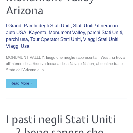
Arizona
Arizona
I Grandi Parchi degli Stati Uniti
,
Stati Uniti
itinerari in
/
auto USA
,
Kayenta
,
Monument Valley
,
parchi Stati Uniti
,
parchi usa
,
Tour Operator Stati Uniti
,
Viaggi Stati Uniti
,
Viaggi Usa
MONUMENT VALLEY, luogo che meglio rappresenta il West, si trova
all’interno della Riserva Indiana della Navajo Nation, al confine tra lo
Stato dell’Arizona e lo
Read More »
I
I pasti negli Stati Uniti
pasti
negli
Stati
…? bene sapere che
Uniti
…?