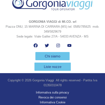
GORGONIA VIAGGI di MI.CO. srl
Piazza ONU, 15 MARINA DI CARRARA (MS) tel. 0585/785625 mob.
349/5829679
Sede legale: Viale Galilei 27/A - 54033 AVENZA - MS
Chi siamo
Liste nozze
Copyright © 2026 Gorgonia Viaggi All rights reserved - Partita Iva
01350310478
Informativa sulla privacy
Revoca dei consensi
Informativa Cookie