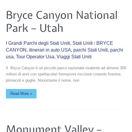
Bryce
Bryce Canyon National
Canyon
National
Park
Park – Utah
–
Utah
I Grandi Parchi degli Stati Uniti
,
Stati Uniti
BRYCE
/
CANYON
,
itinerari in auto USA
,
parchi Stati Uniti
,
parchi
usa
,
Tour Operator Usa
,
Viaggi Stati Uniti
Il Bryce Canyon è un piccolo parco nazionale risalente ad almeno 300
milioni di anni con spettacolari formazioni rocciose creando finestre,
pinnacoli e guglie. Nonostante il nome, non
Read More »
Monument
Monument Valley –
Valley
–