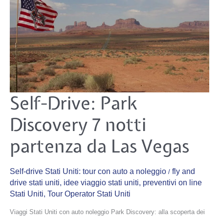
Self-
Self-Drive: Park
Drive:
Park
Discovery
Discovery 7 notti
7
notti
partenza
da
partenza da Las Vegas
Las
Vegas
Self-drive Stati Uniti: tour con auto a noleggio
fly and
/
drive stati uniti
,
idee viaggio stati uniti
,
preventivi on line
Stati Uniti
,
Tour Operator Stati Uniti
Viaggi Stati Uniti con auto noleggio Park Discovery: alla scoperta dei