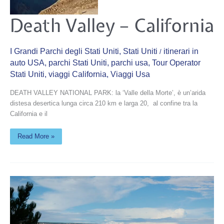
Death
Death Valley – California
Valley
–
California
I Grandi Parchi degli Stati Uniti
,
Stati Uniti
itinerari in
/
auto USA
,
parchi Stati Uniti
,
parchi usa
,
Tour Operator
Stati Uniti
,
viaggi California
,
Viaggi Usa
DEATH VALLEY NATIONAL PARK: la ‘Valle della Morte’, è un’arida
distesa desertica lunga circa 210 km e larga 20, al confine tra la
California e il
Read More »