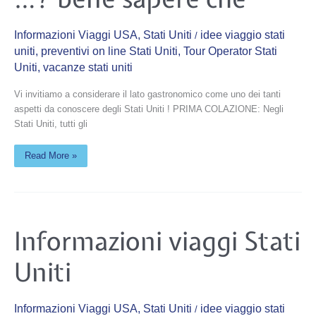
bene
sapere
che
Informazioni Viaggi USA
,
Stati Uniti
idee viaggio stati
/
uniti
,
preventivi on line Stati Uniti
,
Tour Operator Stati
Uniti
,
vacanze stati uniti
Vi invitiamo a considerare il lato gastronomico come uno dei tanti
aspetti da conoscere degli Stati Uniti ! PRIMA COLAZIONE: Negli
Stati Uniti, tutti gli
Read More »
Informazioni
Informazioni viaggi Stati
viaggi
Stati
Uniti
Uniti
Informazioni Viaggi USA
,
Stati Uniti
idee viaggio stati
/