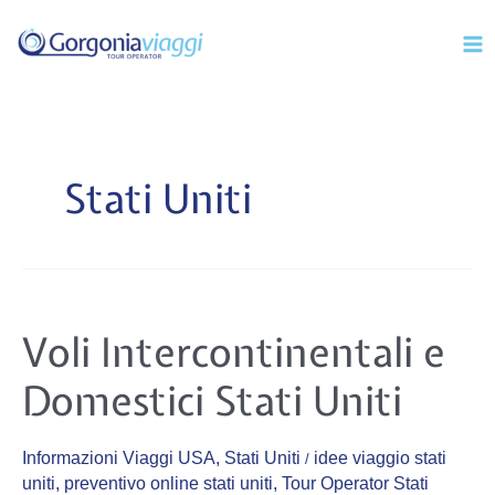
Vai
Mai
al
Men
contenuto
Stati Uniti
Voli
Voli Intercontinentali e
Intercontinentali
e
Domestici
Domestici Stati Uniti
Stati
Uniti
Informazioni Viaggi USA
,
Stati Uniti
idee viaggio stati
/
uniti
,
preventivo online stati uniti
,
Tour Operator Stati