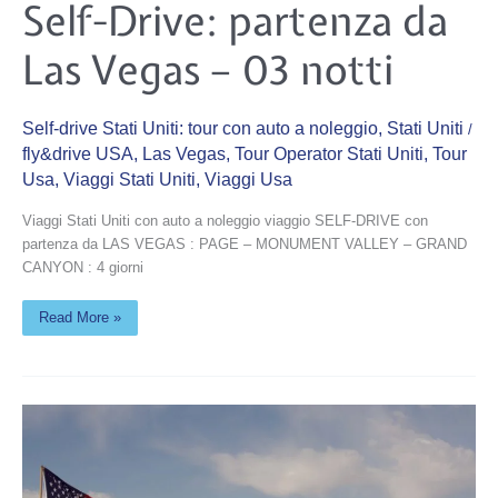
Self-
Self-Drive: partenza da
Drive:
partenza
da
Las Vegas – 03 notti
Las
Vegas
–
03
notti
Self-drive Stati Uniti: tour con auto a noleggio
,
Stati Uniti
/
fly&drive USA
,
Las Vegas
,
Tour Operator Stati Uniti
,
Tour
Usa
,
Viaggi Stati Uniti
,
Viaggi Usa
Viaggi Stati Uniti con auto a noleggio viaggio SELF-DRIVE con
partenza da LAS VEGAS : PAGE – MONUMENT VALLEY – GRAND
CANYON : 4 giorni
Read More »