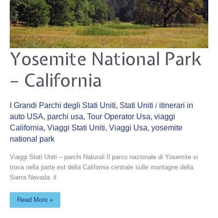
Yosemite
Yosemite National Park
National
Park
–
– California
California
I Grandi Parchi degli Stati Uniti
,
Stati Uniti
itinerari in
/
auto USA
,
parchi usa
,
Tour Operator Usa
,
viaggi
California
,
Viaggi Stati Uniti
,
Viaggi Usa
,
yosemite
national park
Viaggi Stati Uniti – parchi Naturali Il parco nazionale di Yosemite si
trova nella parte est della California centrale sulle montagne della
Sierra Nevada. il
Read More »