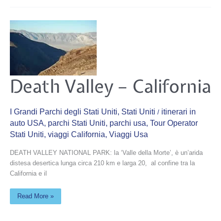
Death
Death Valley – California
Valley
–
California
I Grandi Parchi degli Stati Uniti
,
Stati Uniti
itinerari in
/
auto USA
,
parchi Stati Uniti
,
parchi usa
,
Tour Operator
Stati Uniti
,
viaggi California
,
Viaggi Usa
DEATH VALLEY NATIONAL PARK: la ‘Valle della Morte’, è un’arida
distesa desertica lunga circa 210 km e larga 20, al confine tra la
California e il
Read More »