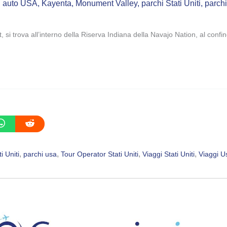
in auto USA
,
Kayenta
,
Monument Valley
,
parchi Stati Uniti
,
parch
rova all’interno della Riserva Indiana della Navajo Nation, al confine 
, 
, 
, 
, 
i Uniti
parchi usa
Tour Operator Stati Uniti
Viaggi Stati Uniti
Viaggi U