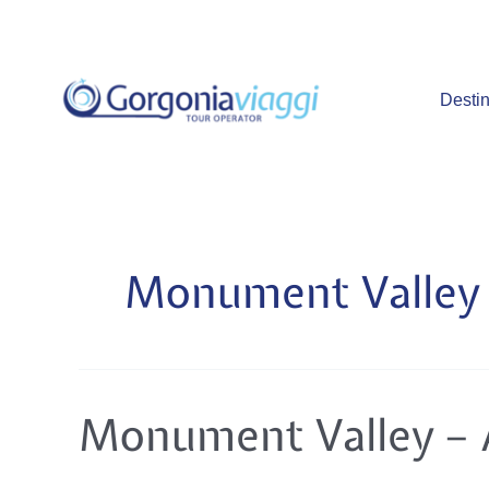
Vai
al
contenuto
Destin
Monument Valley
Monument
Monument Valley – 
Valley
–
Arizona