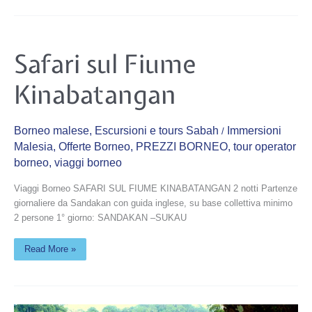
Safari
Safari sul Fiume
sul
Fiume
Kinabatangan
Kinabatangan
Borneo malese
,
Escursioni e tours Sabah
Immersioni
/
Malesia
,
Offerte Borneo
,
PREZZI BORNEO
,
tour operator
borneo
,
viaggi borneo
Viaggi Borneo SAFARI SUL FIUME KINABATANGAN 2 notti Partenze
giornaliere da Sandakan con guida inglese, su base collettiva minimo
2 persone 1° giorno: SANDAKAN –SUKAU
Read More »