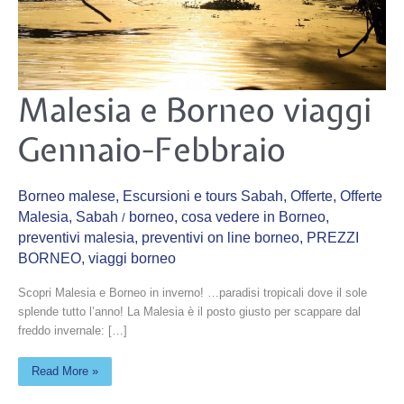
Malesia
Malesia e Borneo viaggi
e
Borneo
viaggi
Gennaio-Febbraio
Gennaio-
Febbraio
Borneo malese
,
Escursioni e tours Sabah
,
Offerte
,
Offerte
Malesia
,
Sabah
borneo
,
cosa vedere in Borneo
,
/
preventivi malesia
,
preventivi on line borneo
,
PREZZI
BORNEO
,
viaggi borneo
Scopri Malesia e Borneo in inverno! …paradisi tropicali dove il sole
splende tutto l’anno! La Malesia è il posto giusto per scappare dal
freddo invernale: […]
Read More »