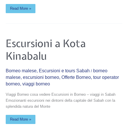
Read More »
Escursioni
Escursioni a Kota
a
Kota
Kinabalu
Kinabalu
Borneo malese
,
Escursioni e tours Sabah
borneo
/
malese
,
escursioni borneo
,
Offerte Borneo
,
tour operator
borneo
,
viaggi borneo
Viaggi Borneo cosa vedere Escursioni in Borneo – viaggi in Sabah
Emozionanti escursioni nei dintorni della capitale del Sabah con la
splendida natura del Monte
Read More »