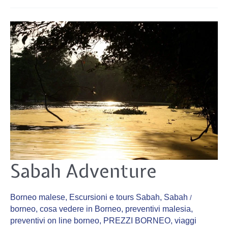
Sabah
Sabah Adventure
Adventure
Borneo malese
,
Escursioni e tours Sabah
,
Sabah
/
borneo
,
cosa vedere in Borneo
,
preventivi malesia
,
preventivi on line borneo
,
PREZZI BORNEO
,
viaggi