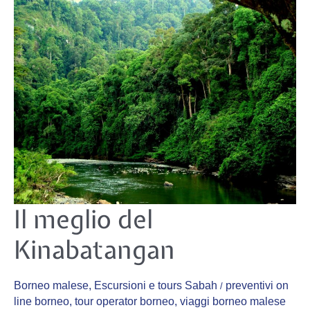
Il
Il meglio del
meglio
del
Kinabatangan
Kinabatangan
Borneo malese
,
Escursioni e tours Sabah
preventivi on
/
line borneo
,
tour operator borneo
,
viaggi borneo malese