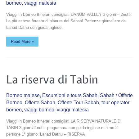
borneo
,
viaggi malesia
Viaggi in Borneo Itinerari consigliati DANUM VALLEY 3 giorni – 2notti:
La più estesa foresta di pianura del Sabah! Partenze giornaliere da
Lahad Dathu con guida inglese,
Read More »
La
La riserva di Tabin
riserva
di
Tabin
Borneo malese
,
Escursioni e tours Sabah
,
Sabah
Offerte
/
Borneo
,
Offerte Sabah
,
Offerte Tour Sabah
,
tour operator
borneo
,
viaggi borneo
,
viaggi malesia
Viaggi in Borneo Itinerari consigliati LA RISERVA NATURALE DI
TABIN 3 giorni/2 notti- programma con guida inglese minimo 2
persone 1° giorno: Lahad Dathu – RISERVA