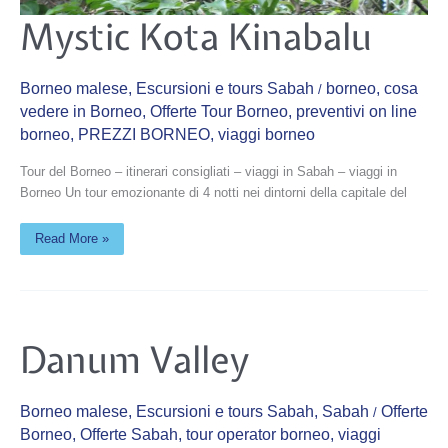
Mystic
Mystic Kota Kinabalu
Kota
Kinabalu
Borneo malese
,
Escursioni e tours Sabah
borneo
,
cosa
/
vedere in Borneo
,
Offerte Tour Borneo
,
preventivi on line
borneo
,
PREZZI BORNEO
,
viaggi borneo
Tour del Borneo – itinerari consigliati – viaggi in Sabah – viaggi in
Borneo Un tour emozionante di 4 notti nei dintorni della capitale del
Read More »
Danum
Danum Valley
Valley
Borneo malese
,
Escursioni e tours Sabah
,
Sabah
Offerte
/
Borneo
,
Offerte Sabah
,
tour operator borneo
,
viaggi