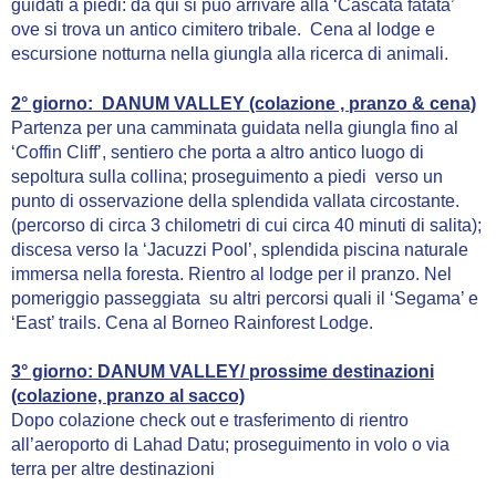
guidati a piedi: da qui si può arrivare alla ‘Cascata fatata’
ove si trova un antico cimitero tribale. Cena al lodge e
escursione notturna nella giungla alla ricerca di animali.
2° giorno: DANUM VALLEY (colazione , pranzo & cena)
Partenza per una camminata guidata nella giungla fino al
‘Coffin Cliff’, sentiero che porta a altro antico luogo di
sepoltura sulla collina; proseguimento a piedi verso un
punto di osservazione della splendida vallata circostante.
(percorso di circa 3 chilometri di cui circa 40 minuti di salita);
discesa verso la ‘Jacuzzi Pool’, splendida piscina naturale
immersa nella foresta. Rientro al lodge per il pranzo. Nel
pomeriggio passeggiata su altri percorsi quali il ‘Segama’ e
‘East’ trails. Cena al Borneo Rainforest Lodge.
3° giorno: DANUM VALLEY/ prossime destinazioni
(colazione, pranzo al sacco)
Dopo colazione check out e trasferimento di rientro
all’aeroporto di Lahad Datu; proseguimento in volo o via
terra per altre destinazioni