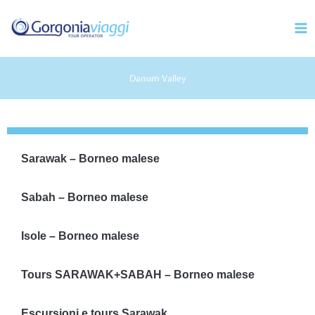
Vai
Mai
al
Men
contenuto
Danum Valley
Sarawak – Borneo malese
Sabah – Borneo malese
Isole – Borneo malese
Tours SARAWAK+SABAH – Borneo malese
Escursioni e tours Sarawak