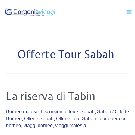
Vai
Mai
al
Men
contenuto
Offerte Tour Sabah
La
La riserva di Tabin
riserva
di
Tabin
Borneo malese
,
Escursioni e tours Sabah
,
Sabah
Offerte
/
Borneo
,
Offerte Sabah
,
Offerte Tour Sabah
,
tour operator
borneo
,
viaggi borneo
,
viaggi malesia