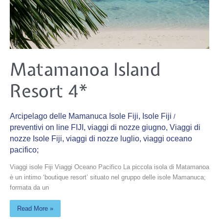
Matamanoa
Matamanoa Island
Island
Resort
4*
Resort 4*
Arcipelago delle Mamanuca Isole Fiji
,
Isole Fiji
/
preventivi on line FIJI
,
viaggi di nozze giugno
,
Viaggi di
nozze Isole Fiji
,
viaggi di nozze luglio
,
viaggi oceano
pacifico;
Viaggi isole Fiji Viaggi Oceano Pacifico La piccola isola di Matamanoa
è un intimo ‘boutique resort’ situato nel gruppo delle isole Mamanuca;
formata da un
Read More »