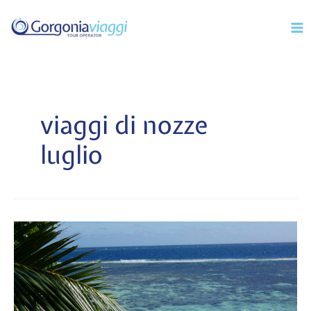
Vai
Mai
al
Men
contenuto
viaggi di nozze
luglio