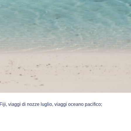
iji
,
viaggi di nozze luglio
,
viaggi oceano pacifico;