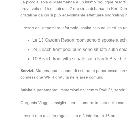
La piccola isola di Matamanoa è un intimo ‘boutique resort’
breve volo di 15 minuti o in 2 ore circa di barca da Port De
cristalline da cui si può agevolmente effettuare snorkelling ne
Il resort dall’atmosfera informale, ospita solo adulti ed ha 
Le 13 Garden Resort room sono disposte a schier
24 Beach front pool bure sono situate sulla spi
10 Beach front villa situate sulla North Beach 
Servizi:
Matamanoa dispone di ristorante panoramico con vista
connessione WI-FI gratuita nelle aree comuni.
Attività a pagamento: immersioni nel centro Padi 5*, serviz
Gorgonia Viaggi consiglia : per il numero limitato delle came
Il resort non accetta ragazzi con età inferiore a 16 anni.