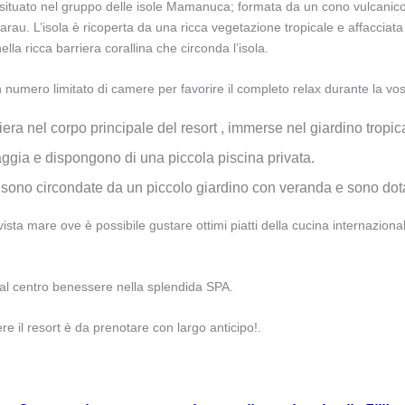
 situato nel gruppo delle isole Mamanuca; formata da un cono vulcanico
narau. L’isola è ricoperta da una ricca vegetazione tropicale e affaccia
lla ricca barriera corallina che circonda l’isola.
un numero limitato di camere per favorire il completo relax durante la vo
a nel corpo principale del resort , immerse nel giardino tropic
aggia e dispongono di una piccola piscina privata.
e sono circondate da un piccolo giardino con veranda e sono dotat
 mare ove è possibile gustare ottimi piatti della cucina internazionale
i al centro benessere nella splendida SPA.
re il resort è da prenotare con largo anticipo!.