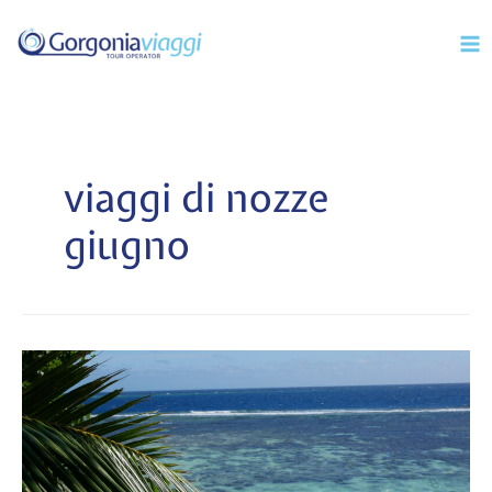
Vai
Mai
al
Men
contenuto
viaggi di nozze
giugno