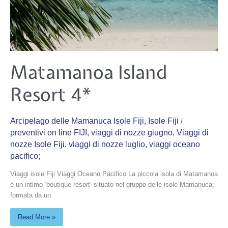
Matamanoa
Matamanoa Island
Island
Resort
4*
Resort 4*
Arcipelago delle Mamanuca Isole Fiji
,
Isole Fiji
/
preventivi on line FIJI
,
viaggi di nozze giugno
,
Viaggi di
nozze Isole Fiji
,
viaggi di nozze luglio
,
viaggi oceano
pacifico;
Viaggi isole Fiji Viaggi Oceano Pacifico La piccola isola di Matamanoa
è un intimo ‘boutique resort’ situato nel gruppo delle isole Mamanuca;
formata da un
Read More »