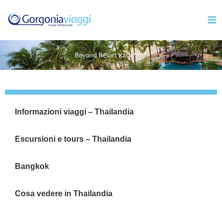
Vai
Mai
al
Men
contenuto
Beyond Resort Kata ****
Informazioni viaggi – Thailandia
Escursioni e tours – Thailandia
Bangkok
Cosa vedere in Thailandia