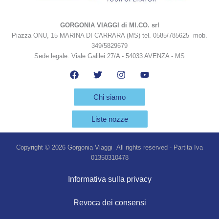
GORGONIA VIAGGI di MI.CO. srl
Piazza ONU, 15 MARINA DI CARRARA (MS) tel. 0585/785625 mob.
349/5829679
Sede legale: Viale Galilei 27/A - 54033 AVENZA - MS
Chi siamo
Liste nozze
Copyright © 2026 Gorgonia Viaggi All rights reserved - Partita Iva
01350310478
Informativa sulla privacy
Revoca dei consensi