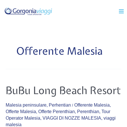
Vai
Mai
al
Men
contenuto
Offerente Malesia
BuBu
BuBu Long Beach Resort
Long
Beach
Resort
Malesia peninsulare
,
Perhentian
Offerente Malesia
,
/
Offerte Malesia
,
Offerte Perenthian
,
Perenthian
,
Tour
Operator Malesia
,
VIAGGI DI NOZZE MALESIA
,
viaggi
malesia