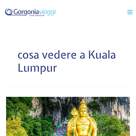
Vai
Mai
al
Men
contenuto
cosa vedere a Kuala
Lumpur