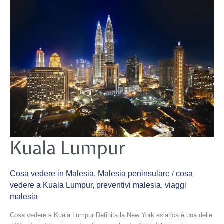
Kuala
Kuala Lumpur
Lumpur
Cosa vedere in Malesia
,
Malesia peninsulare
cosa
/
vedere a Kuala Lumpur
,
preventivi malesia
,
viaggi
malesia
Cosa vedere a Kuala Lumpur Definita la New York asiatica è una delle