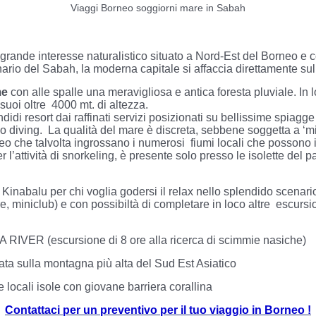
Viaggi Borneo soggiorni mare in Sabah
di grande interesse naturalistico situato a Nord-Est del Borneo e 
nario del Sabah, la moderna capitale si affaccia direttamente su
me
con alle spalle una meravigliosa e antica foresta pluviale. In
suoi oltre 4000 mt. di altezza.
idi resort dai raffinati servizi posizionati su bellissime spiagg
 o diving. La qualità del mare è discreta, sebbene soggetta a ‘mino
eo che talvolta ingrossano i numerosi fiumi locali che possono 
er l’attività di snorkeling, è presente solo presso le isolette d
inabalu per chi voglia godersi il relax nello splendido scenario 
re, miniclub) e con possibiltà di completare in loco altre escursio
 RIVER (escursione di 8 ore alla ricerca di scimmie nasiche)
a sulla montagna più alta del Sud Est Asiatico
ocali isole con giovane barriera corallina
Contattaci per un preventivo per il tuo viaggio in Borneo !