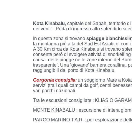
Kota Kinabalu
, capitale del Sabah, territorio 
dei venti”. Porta di ingresso allo splendido sce
In questa zona si trovano
spiagge bianchissi
la montagna più alta del Sud Est Asiatico, con i 
A 30 Km circa da Kota Kinabalu si trovano splend
consente però di svolgere attività di snorkelling
causa delle piogge nelle zone interne del Born
trasparente’. Una ‘giovane’ barriera corallina, p
raggiungibili dal porto di Kota Kinabalu.
Gorgonia consiglia
:
un soggiorno Mare a Kota K
servizi (tra i quali campi da golf, centri benesse
vari parchi nazionali.
Tra le escursioni consigliate : KLIAS O GARAMA
MONTE KINABALU : escursione di intera giornat
PARCO MARINO T.A.R. : per esplorazione delle l