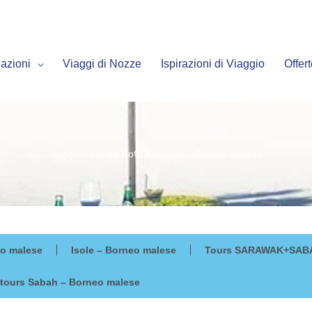
azioni
Viaggi di Nozze
Ispirazioni di Viaggio
Offer
Soggiorni mare Kota Kinabalu – Borneo malese
o malese
Isole – Borneo malese
Tours SARAWAK+SABA
 tours Sabah – Borneo malese