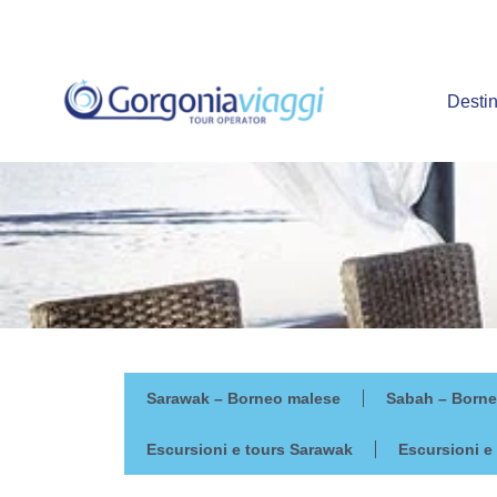
Vai
al
contenuto
Destin
Sarawak – Borneo malese
Sabah – Borne
Escursioni e tours Sarawak
Escursioni e