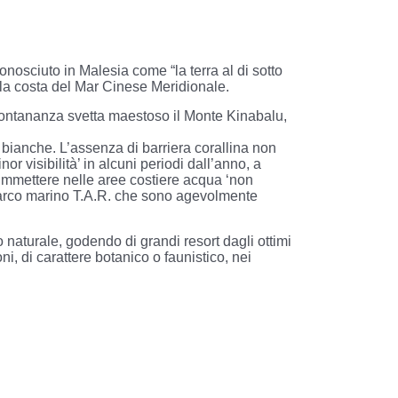
conosciuto in Malesia come “la terra al di sotto
lla costa del Mar Cinese Meridionale.
 lontananza svetta maestoso il Monte Kinabalu,
e bianche. L’assenza di barriera corallina non
r visibilità’ in alcuni periodi dall’anno, a
immettere nelle aree costiere acqua ‘non
el parco marino T.A.R. che sono agevolmente
naturale, godendo di grandi resort dagli ottimi
ni, di carattere botanico o faunistico, nei