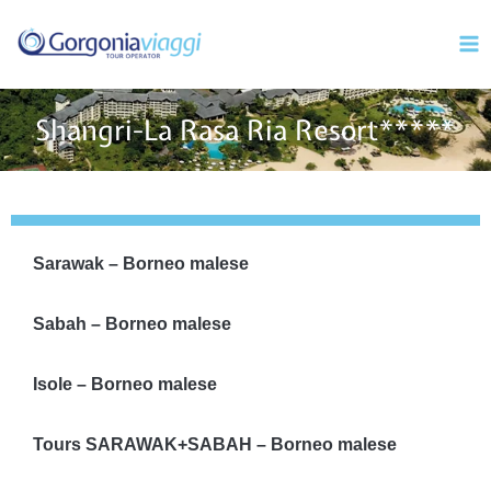
Vai
Mai
al
Men
contenuto
Shangri-La Rasa Ria Resort*****
Sarawak – Borneo malese
Sabah – Borneo malese
Isole – Borneo malese
Tours SARAWAK+SABAH – Borneo malese