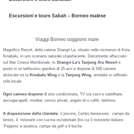
Escursioni e tours Sabah – Borneo malese
Viaggi Borneo soggiorni mare
Magnifico Resort, della catena Shangri La, situato nelle vicinanze di Kota
Kinabalu, in uno scenario naturale stupefacente. Dolcemente affacciato
sul Mar Cinese Meridionale, lo
Shangri-La’s Tanjung Aru Resort
è
posto in un bellissimo giardino di 25 acri e dispone di 500 camere
dislocate tra la
Kinabalu Wing
e la
Tanjung Wing
, arredate in raffinato
stile locale.
Ogni camera dispone
di aria condizionata, TV via cavo e satellitare,
asciugacapelli, minibar, servizi privati, angolo tè o caffè, telefono.
A disposizione della clientela
: 2 piscine, Centro benessere, campo da
tennis, 4 ristoranti con cucina occidentale (tra cui il ristorante italiano
‘Peppino’ e asiatica; campo da golf a 9 buche.