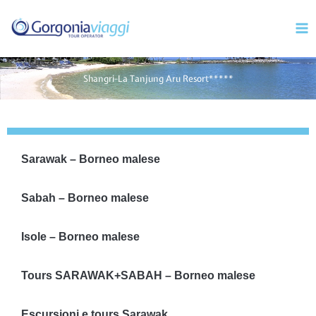
Vai
Mai
al
Men
contenuto
Shangri-La Tanjung Aru Resort*****
Sarawak – Borneo malese
Sabah – Borneo malese
Isole – Borneo malese
Tours SARAWAK+SABAH – Borneo malese
Escursioni e tours Sarawak