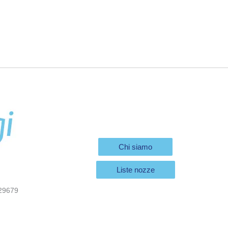
Chi siamo
Liste nozze
29679