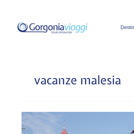
Vai
al
contenuto
Destin
vacanze malesia