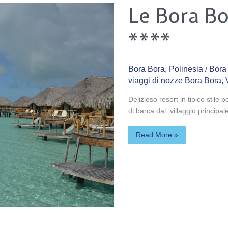
Le
Le Bora Bo
Bora
Bora
by
****
Pearl
Resorts
****
Bora Bora
,
Polinesia
Bora
/
viaggi di nozze Bora Bora
,
Delizioso resort in tipico stile
di barca dal villaggio principal
Read More »