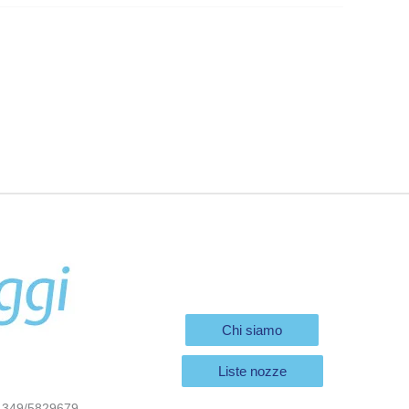
Chi siamo
Liste nozze
 349/5829679