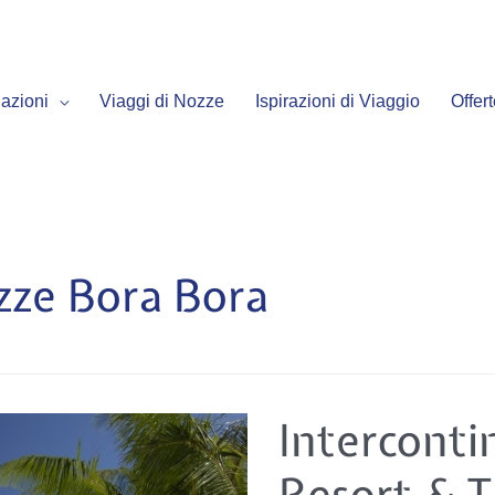
azioni
Viaggi di Nozze
Ispirazioni di Viaggio
Offer
ozze Bora Bora
Intercontinental
Interconti
Bora
Bora
Resort
Resort & T
&