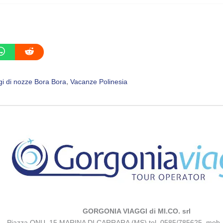
, 
gi di nozze Bora Bora
Vacanze Polinesia
GORGONIA VIAGGI di MI.CO. srl
Piazza ONU, 15 MARINA DI CARRARA (MS) tel. 0585/785625 mob.