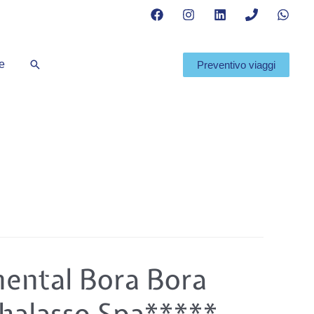
Cerca
te
Preventivo viaggi
nental Bora Bora
halasso Spa*****