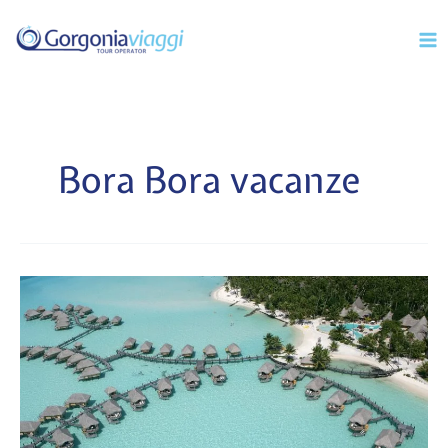
Vai
Mai
al
Men
contenuto
Bora Bora vacanze