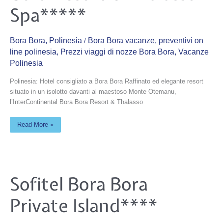
Spa*****
Bora Bora
,
Polinesia
Bora Bora vacanze
,
preventivi on
/
line polinesia
,
Prezzi viaggi di nozze Bora Bora
,
Vacanze
Polinesia
Polinesia: Hotel consigliato a Bora Bora Raffinato ed elegante resort
situato in un isolotto davanti al maestoso Monte Otemanu,
l’InterContinental Bora Bora Resort & Thalasso
Read More »
Sofitel
Sofitel Bora Bora
Bora
Bora
Private
Private Island****
Island****