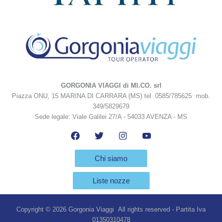
GORGONIA VIAGGI di MI.CO. srl
Piazza ONU, 15 MARINA DI CARRARA (MS) tel. 0585/785625 mob.
349/5829679
Sede legale: Viale Galilei 27/A - 54033 AVENZA - MS
Chi siamo
Liste nozze
Copyright © 2026 Gorgonia Viaggi All rights reserved - Partita Iva
01350310478