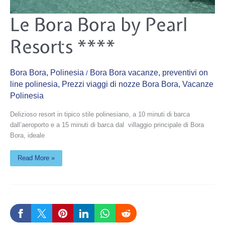
Le
Le Bora Bora by Pearl
Bora
Bora
by
Resorts ****
Pearl
Resorts
****
Bora Bora
,
Polinesia
Bora Bora vacanze
,
preventivi on
/
line polinesia
,
Prezzi viaggi di nozze Bora Bora
,
Vacanze
Polinesia
Delizioso resort in tipico stile polinesiano, a 10 minuti di barca
dall’aeroporto e a 15 minuti di barca dal villaggio principale di Bora
Bora, ideale
Read More »