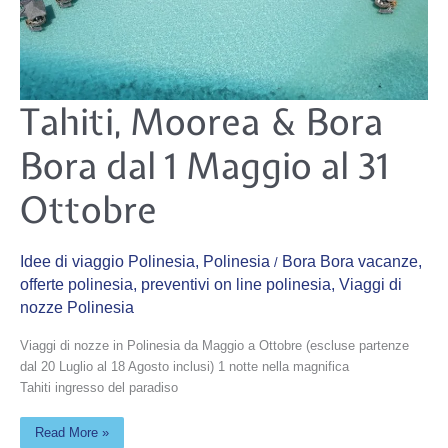
Tahiti,
Tahiti, Moorea & Bora
Moorea
&
Bora
Bora dal 1 Maggio al 31
Bora
dal
1
Maggio
Ottobre
al
31
Ottobre
Idee di viaggio Polinesia
,
Polinesia
Bora Bora vacanze
,
/
offerte polinesia
,
preventivi on line polinesia
,
Viaggi di
nozze Polinesia
Viaggi di nozze in Polinesia da Maggio a Ottobre (escluse partenze
dal 20 Luglio al 18 Agosto inclusi) 1 notte nella magnifica
Tahiti ingresso del paradiso
Read More »