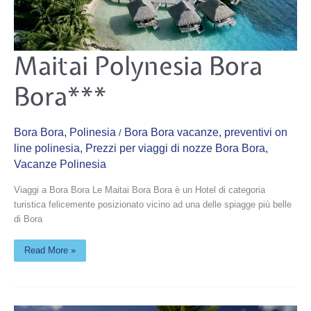
Maitai
Maitai Polynesia Bora
Polynesia
Bora
Bora***
Bora***
Bora Bora
,
Polinesia
Bora Bora vacanze
,
preventivi on
/
line polinesia
,
Prezzi per viaggi di nozze Bora Bora
,
Vacanze Polinesia
Viaggi a Bora Bora Le Maitai Bora Bora è un Hotel di categoria
turistica felicemente posizionato vicino ad una delle spiagge più belle
di Bora
Read More »