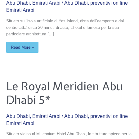
Abu Dhabi
,
Emirati Arabi
Abu Dhabi
,
preventivi on line
/
Emirati Arabi
Situato sull’isola artificiale di Yas Island, dista dall’aeroporto e dal
centro citta' circa 20 minuti di auto; L'hotel è famoso per la sua
particolare architettura […]
Read More »
Le
Le Royal Meridien Abu
Royal
Meridien
Abu
Dhabi 5*
Dhabi
5*
Abu Dhabi
,
Emirati Arabi
Abu Dhabi
,
preventivi on line
/
Emirati Arabi
Situato vicino al Millennium Hotel Abu Dhabi, la struttura spicca per la