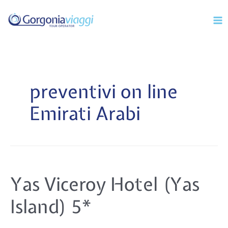
Vai
Mai
al
Men
contenuto
preventivi on line
Emirati Arabi
Yas
Yas Viceroy Hotel (Yas
Viceroy
Hotel
(Yas
Island) 5*
Island)
5*