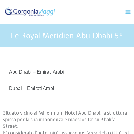
Vai
Mai
al
Men
contenuto
Le Royal Meridien Abu Dhabi 5*
Abu Dhabi – Emirati Arabi
Dubai – Emirati Arabi
Situato vicino al Millennium Hotel Abu Dhabi, la struttura
spicca per la sua imponenza e maestosita’ su Khalifa
Street.
E’ considerato l’hotel piu’ lussuoso nell’area della citta’, ed