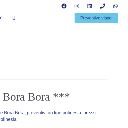
Cerca
te
Preventivo viaggi
 Bora Bora ***
te Bora Bora
,
preventivi on line polinesia
,
prezzi
Polinesia