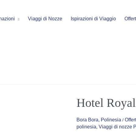
nazioni
Viaggi di Nozze
Ispirazioni di Viaggio
Offer
Hotel
Hotel Royal
Royal
Bora
Bora
***
Bora Bora
,
Polinesia
Offer
/
polinesia
,
Viaggi di nozze 