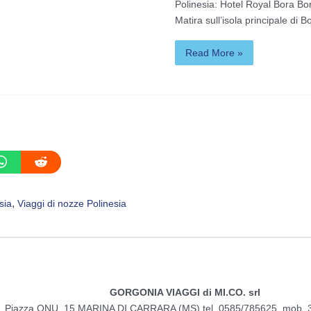
Polinesia: Hotel Royal Bora Bor
Matira sull’isola principale di 
Read More »
, 
sia
Viaggi di nozze Polinesia
GORGONIA VIAGGI di MI.CO. srl
Piazza ONU, 15 MARINA DI CARRARA (MS) tel. 0585/785625 mob. 