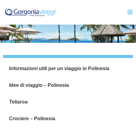
Vai
Mai
al
Men
contenuto
Hotel Royal Bora Bora ***
Informazioni utili per un viaggio in Polinesia
Idee di viaggio – Polinesia
Tetiaroa
Crociere – Polinesia