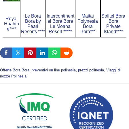
Le Bora
Intercontinent
Maitai
Sofitel Bora
Royal
Bora by
al Bora Bora
Polynesia
Bora
Huahin
Pearl
Le Moana
Bora
Private
e****
Resorts ****
Resort *****
Bora***
Island****
, 
, 
, 
Offerte Bora Bora
preventivi on line polinesia
prezzi polinesia
Viaggi di
nozze Polinesia