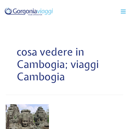
Vai
Mai
al
Men
contenuto
cosa vedere in
Cambogia; viaggi
Cambogia