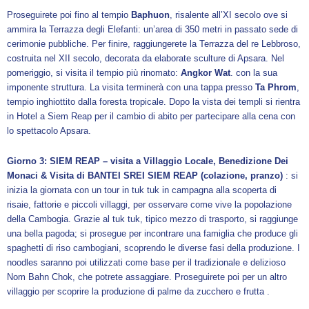
Proseguirete poi fino al tempio
Baphuon
, risalente all’XI secolo ove si
ammira la Terrazza degli Elefanti: un’area di 350 metri in passato sede di
cerimonie pubbliche. Per finire, raggiungerete la Terrazza del re Lebbroso,
costruita nel XII secolo, decorata da elaborate sculture di Apsara. Nel
pomeriggio, si visita il tempio più rinomato:
Angkor Wat
. con la sua
imponente struttura. La visita terminerà con una tappa presso
Ta Phrom
,
tempio inghiottito dalla foresta tropicale. Dopo la vista dei templi si rientra
in Hotel a Siem Reap per il cambio di abito per partecipare alla cena con
lo spettacolo Apsara.
Giorno 3: SIEM REAP – visita a Villaggio Locale, Benedizione Dei
Monaci & Visita di BANTEI SREI SIEM REAP (colazione, pranzo)
: si
inizia la giornata con un tour in tuk tuk in campagna alla scoperta di
risaie, fattorie e piccoli villaggi, per osservare come vive la popolazione
della Cambogia. Grazie al tuk tuk, tipico mezzo di trasporto, si raggiunge
una bella pagoda; si prosegue per incontrare una famiglia che produce gli
spaghetti di riso cambogiani, scoprendo le diverse fasi della produzione. I
noodles saranno poi utilizzati come base per il tradizionale e delizioso
Nom Bahn Chok, che potrete assaggiare. Proseguirete poi per un altro
villaggio per scoprire la produzione di palme da zucchero e frutta .