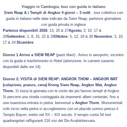
Viaggio in Cambogia, tour con guida in italiano
Siem Reap & i Templi di Angkor 4 giorni – 3 notti
: tour collettivo con
guida in italiano nelle date indicate da Siem Reap; partenze giornaliere
con guida privata in inglese
Partenze disponibili 2026
: 13, 20 & 27
Agosto;
3, 10, 17 &
24
Settembre
; 1, 8, 15, 22 & 29
Ottobre
; 5, 12, 19 & 26
Novembre
; 3, 10,
17 & 24
Dicembre
Giorno 1 Arrivo a SIEM REAP
(pasti liberi) : Arrivo in aeroporto, incontro
con la guida e trasferimento in Hotel (attenzione, le camere saranno
disponibili dalle ore 14).
Giorno 2: VISITA di SIEM REAP: ANGKOK THOM – ANGKOR WAT
(colazione, pranzo, cena) Krong Siem Reap, Angkor Wat, Angkor
Thom.
Si inizia la giornata con le visite dei più famosi templi di Angkor.
Si percorre una strada costeggiata da imponenti alberi centenari, fino a
una maestosa entrata in pietra: benvenuti a
Angkor Thom
. Monumentali
volti incisi nella pietra vi accoglieranno con un placido sorriso presso il
Tempio Bayon, eretto nel XII – XIII secolo. Il tempio conta 54 torri
quadrangolari raffiguranti 216 visi del Dio Avalokitesvara.