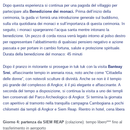
Dopo questa esperienza si continua per una pagoda del villaggio per
partecipare alla
Benedizione dei monaci.
Prima dell’inizio della
cerimonia, la guida vi fornirà una introduzione generale sul buddismo,
sulla vita quotidiana dei monaci e sull’importanza di questa cerimonia. In
seguito, i monaci spargeranno l’acqua santa mentre intonano la
benedizione. Un pezzo di corda rossa verrà legato intorno al polso destro
per rappresentare l’abbattimento di qualsiasi pensiero negativo e azione
passata e per portare in cambio fortuna, salute e protezione spirituale.
Durata della benedizione del monaco: 45 minuti
Dopo il pranzo in ristorante si prosegue in tuk tuk con la visita
Banteay
Srei
, affascinante tempio in arenaria rosa, noto anche come “Cittadella
delle donne”, con notevoli sculture di divinità. Anche se non è il tempio
più grande del complesso di Angkor, è il più elegante e affascinante. A
seconda del tempo a disposizione, si continua la visita a uno dei templi
ben conservati del Parco Archeologico di Angkor. Si termina la giornata
con aperitivo al tramonto nella tranquilla campagna Cambogiana a pochi
chilometri dai templi di Angkor e Siem Reap. Rientro in hotel, cena libera
Giorno 4: partenza da SIEM REAP
(colazione): tempo libero*** fino al
trasferimento in aeroporto