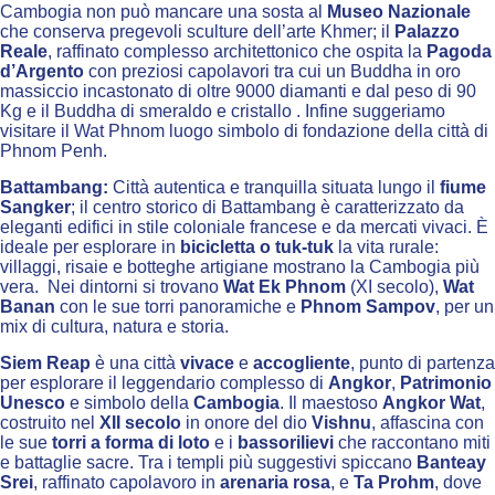
Cambogia non può mancare una sosta al
Museo Nazionale
che conserva pregevoli sculture dell’arte Khmer; il
Palazzo
Reale
, raffinato complesso architettonico che ospita la
Pagoda
d’Argento
con preziosi capolavori tra cui un Buddha in oro
massiccio incastonato di oltre 9000 diamanti e dal peso di 90
Kg e il Buddha di smeraldo e cristallo . Infine suggeriamo
visitare il Wat Phnom luogo simbolo di fondazione della città di
Phnom Penh.
Battambang:
Città autentica e tranquilla situata lungo il
fiume
Sangker
; il centro storico di Battambang è caratterizzato da
eleganti edifici in stile coloniale francese e da mercati vivaci. È
ideale per esplorare in
bicicletta o tuk‑tuk
la vita rurale:
villaggi, risaie e botteghe artigiane mostrano la Cambogia più
vera. Nei dintorni si trovano
Wat Ek Phnom
(XI secolo),
Wat
Banan
con le sue torri panoramiche e
Phnom Sampov
, per un
mix di cultura, natura e storia.
Siem Reap
è una città
vivace
e
accogliente
, punto di partenza
per esplorare il leggendario complesso di
Angkor
,
Patrimonio
Unesco
e simbolo della
Cambogia
. Il maestoso
Angkor Wat
,
costruito nel
XII secolo
in onore del dio
Vishnu
, affascina con
le sue
torri a forma di loto
e i
bassorilievi
che raccontano miti
e battaglie sacre. Tra i templi più suggestivi spiccano
Banteay
Srei
, raffinato capolavoro in
arenaria rosa
, e
Ta Prohm
, dove