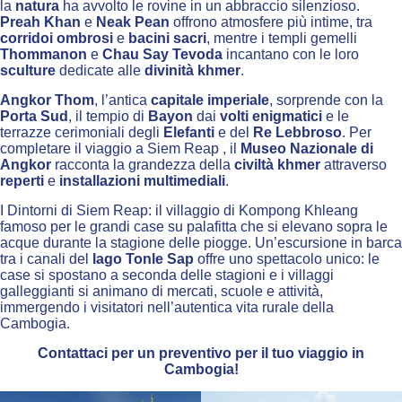
la
natura
ha avvolto le rovine in un abbraccio silenzioso.
Preah Khan
e
Neak Pean
offrono atmosfere più intime, tra
corridoi ombrosi
e
bacini sacri
, mentre i templi gemelli
Thommanon
e
Chau Say Tevoda
incantano con le loro
sculture
dedicate alle
divinità khmer
.
Angkor Thom
, l’antica
capitale imperiale
, sorprende con la
Porta Sud
, il tempio di
Bayon
dai
volti enigmatici
e le
terrazze cerimoniali degli
Elefanti
e del
Re Lebbroso
. Per
completare il viaggio a Siem Reap , il
Museo Nazionale di
Angkor
racconta la grandezza della
civiltà khmer
attraverso
reperti
e
installazioni multimediali
.
I Dintorni di Siem Reap: il villaggio di Kompong Khleang
famoso per le grandi case su palafitta che si elevano sopra le
acque durante la stagione delle piogge. Un’escursione in barca
tra i canali del
lago Tonle Sap
offre uno spettacolo unico: le
case si spostano a seconda delle stagioni e i villaggi
galleggianti si animano di mercati, scuole e attività,
immergendo i visitatori nell’autentica vita rurale della
Cambogia.
Contattaci per un preventivo per il tuo viaggio in
Cambogia!