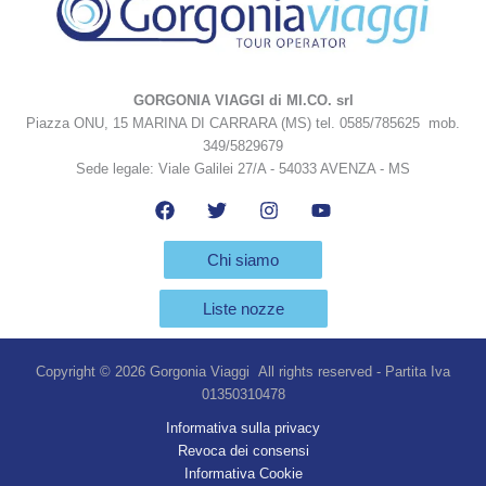
GORGONIA VIAGGI di MI.CO. srl
Piazza ONU, 15 MARINA DI CARRARA (MS) tel. 0585/785625 mob.
349/5829679
Sede legale: Viale Galilei 27/A - 54033 AVENZA - MS
Chi siamo
Liste nozze
Copyright © 2026 Gorgonia Viaggi All rights reserved - Partita Iva
01350310478
Informativa sulla privacy
Revoca dei consensi
Informativa Cookie