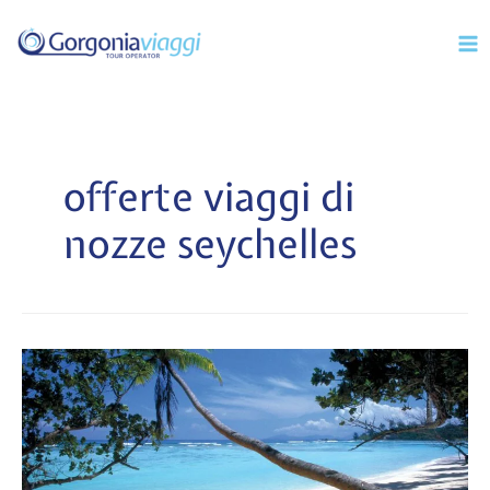
Vai
Mai
al
Men
contenuto
offerte viaggi di
nozze seychelles