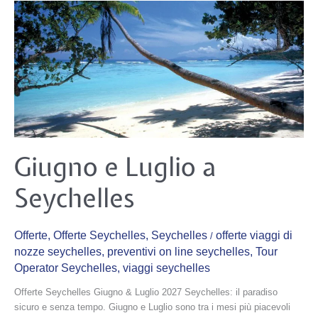
Giugno
Giugno e Luglio a
e
Luglio
a
Seychelles
Seychelles
Offerte
,
Offerte Seychelles
,
Seychelles
offerte viaggi di
/
nozze seychelles
,
preventivi on line seychelles
,
Tour
Operator Seychelles
,
viaggi seychelles
Offerte Seychelles Giugno & Luglio 2027 Seychelles: il paradiso
sicuro e senza tempo. Giugno e Luglio sono tra i mesi più piacevoli