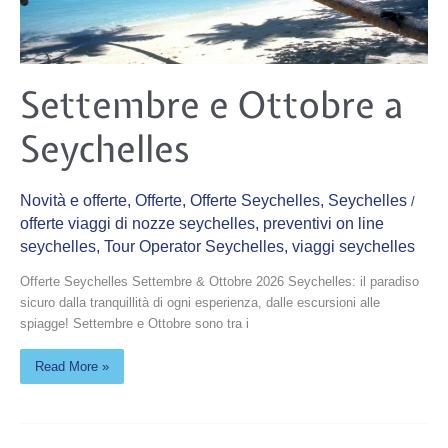
Settembre
Settembre e Ottobre a
e
Ottobre
a
Seychelles
Seychelles
Novità e offerte
,
Offerte
,
Offerte Seychelles
,
Seychelles
/
offerte viaggi di nozze seychelles
,
preventivi on line
seychelles
,
Tour Operator Seychelles
,
viaggi seychelles
Offerte Seychelles Settembre & Ottobre 2026 Seychelles: il paradiso
sicuro dalla tranquillità di ogni esperienza, dalle escursioni alle
spiagge! Settembre e Ottobre sono tra i
Read More »