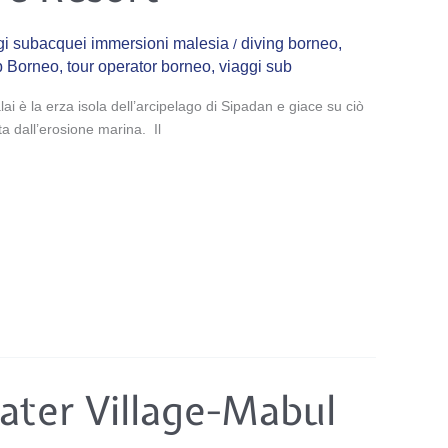
ggi subacquei immersioni malesia
diving borneo
,
/
b Borneo
,
tour operator borneo
,
viaggi sub
i è la erza isola dell’arcipelago di Sipadan e giace su ciò
ta dall’erosione marina. Il
ater Village-Mabul