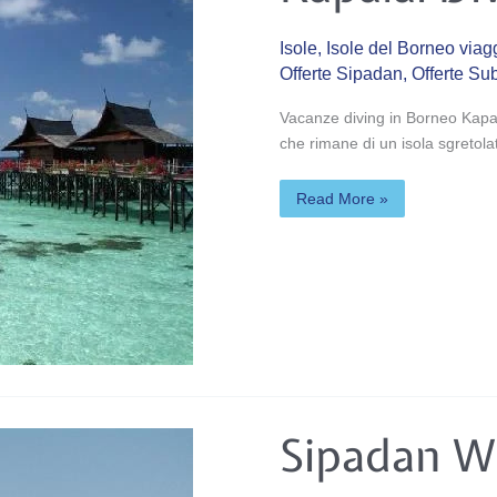
Isole
,
Isole del Borneo via
Offerte Sipadan
,
Offerte Su
Vacanze diving in Borneo Kapala
che rimane di un isola sgretola
Read More »
Sipadan
Sipadan W
Water
Village-
Mabul