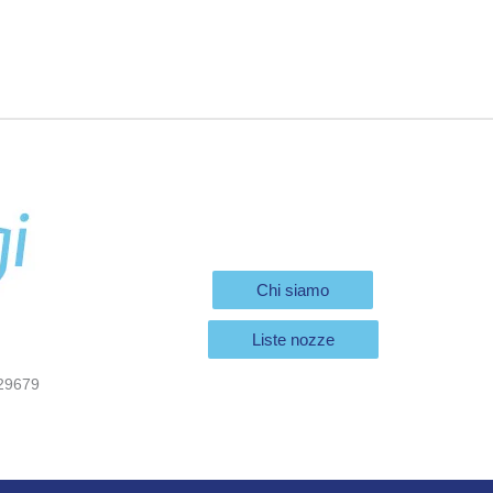
Chi siamo
Liste nozze
29679