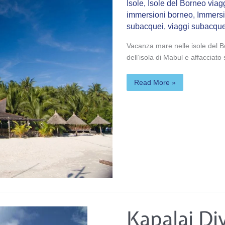
Isole
,
Isole del Borneo via
immersioni borneo
,
Immersi
subacquei
,
viaggi subacque
Vacanza mare nelle isole del B
dell’isola di Mabul e affacciato 
Read More »
Kapalai
Kapalai Di
Dive
Resort