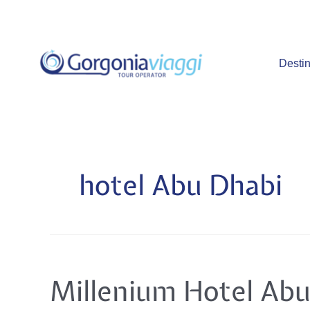
Vai
al
contenuto
Destin
hotel Abu Dhabi
Millenium
Millenium Hotel Abu
Hotel
Abu
Dhabi